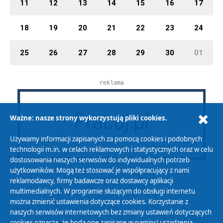
11
12
13
14
15
16
17
18
19
20
21
22
23
24
25
26
27
28
29
30
01
reklama
Ważne: nasze strony wykorzystują pliki cookies.
Używamy informacji zapisanych za pomocą cookies i podobnych
technologii m.in. w celach reklamowych i statystycznych oraz w celu
dostosowania naszych serwisów do indywidualnych potrzeb
użytkowników. Mogą też stosować je współpracujący z nami
reklamodawcy, firmy badawcze oraz dostawcy aplikacji
multimedialnych. W programie służącym do obsługi internetu
można zmienić ustawienia dotyczące cookies. Korzystanie z
Polityka Prywatności
naszych serwisów internetowych bez zmiany ustawień dotyczących
Zasady korzystania z Serwisu
cookies oznacza, że będą one zapisane w pamięci urządzenia.