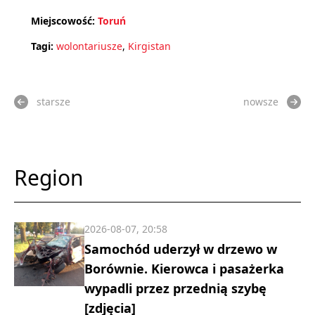
Miejscowość:
Toruń
Tagi:
wolontariusze
,
Kirgistan
starsze
nowsze
Region
2026-08-07, 20:58
Samochód uderzył w drzewo w
Borównie. Kierowca i pasażerka
wypadli przez przednią szybę
[zdjęcia]