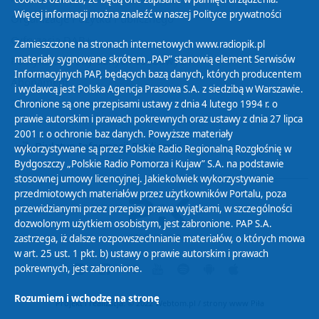
Więcej informacji można znaleźć w naszej
Polityce prywatności
Organizacje Pożytku Publicznego
Cyfryzacja DAB+
Zamieszczone na stronach internetowych www.radiopik.pl
materiały sygnowane skrótem „PAP” stanowią element Serwisów
Polityka ochrony danych osobowych
Informacyjnych PAP, będących bazą danych, których producentem
Abonament
i wydawcą jest Polska Agencja Prasowa S.A. z siedzibą w Warszawie.
Zamówienia publiczne
Chronione są one przepisami ustawy z dnia 4 lutego 1994 r. o
prawie autorskim i prawach pokrewnych oraz ustawy z dnia 27 lipca
2001 r. o ochronie baz danych. Powyższe materiały
Biuletyn Informacji Publicznej
wykorzystywane są przez Polskie Radio Regionalną Rozgłośnię w
Bydgoszczy „Polskie Radio Pomorza i Kujaw” S.A. na podstawie
stosownej umowy licencyjnej. Jakiekolwiek wykorzystywanie
przedmiotowych materiałów przez użytkowników Portalu, poza
przewidzianymi przez przepisy prawa wyjątkami, w szczególności
dozwolonym użytkiem osobistym, jest zabronione. PAP S.A.
zastrzega, iż dalsze rozpowszechnianie materiałów, o których mowa
w art. 25 ust. 1 pkt. b) ustawy o prawie autorskim i prawach
pokrewnych, jest zabronione.
Rozumiem i wchodzę na stronę
Projekt i realizacja: © 2022
Webtom.pl
/
strony www Piła