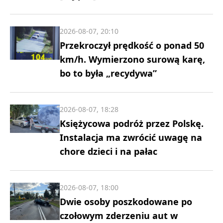
2026-08-07, 20:10
Przekroczył prędkość o ponad 50
km/h. Wymierzono surową karę,
bo to była „recydywa”
2026-08-07, 18:28
Księżycowa podróż przez Polskę.
Instalacja ma zwrócić uwagę na
chore dzieci i na pałac
2026-08-07, 18:00
Dwie osoby poszkodowane po
czołowym zderzeniu aut w