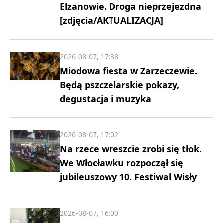
Elzanowie. Droga nieprzejezdna
[zdjęcia/AKTUALIZACJA]
2026-08-07, 17:38
Miodowa fiesta w Zarzeczewie.
Będą pszczelarskie pokazy,
degustacja i muzyka
2026-08-07, 17:02
Na rzece wreszcie zrobi się tłok.
We Włocławku rozpoczął się
jubileuszowy 10. Festiwal Wisły
2026-08-07, 16:00