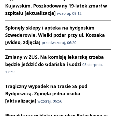
Kujawskim. Poszkodowany 19-latek zmarł w
szpitalu [aktualizacja]
wczoraj, 09:12
Spłonęły sklepy i apteka na bydgoskim
Szwederowie. Wielki pożar przy ul. Kossaka
[wideo, zdjęcia]
przedwczoraj, 06:20
Zmiany w ZUS. Na komisję lekarską trzeba
będzie jeździć do Gdańska i Łodzi
03 sierpnia,
12:59
Tragiczny wypadek na trasie S5 pod
Bydgoszczą. Zginęła jedna osoba
[aktualizacja]
wczoraj, 06:56
Płonął taras w bloku przy ulicy Potockiego w