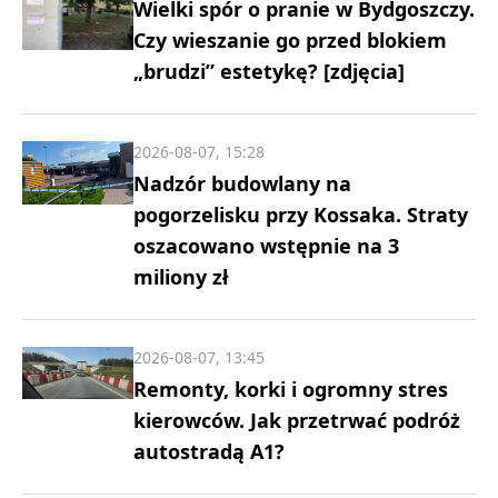
Wielki spór o pranie w Bydgoszczy.
Czy wieszanie go przed blokiem
„brudzi” estetykę? [zdjęcia]
2026-08-07, 15:28
Nadzór budowlany na
pogorzelisku przy Kossaka. Straty
oszacowano wstępnie na 3
miliony zł
2026-08-07, 13:45
Remonty, korki i ogromny stres
kierowców. Jak przetrwać podróż
autostradą A1?