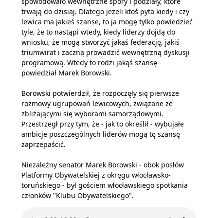
spowodowało wewnętrzne spory i podziały, które
trwają do dzisiaj. Dlatego jeżeli ktoś pyta kiedy i czy
lewica ma jakieś szanse, to ja mogę tylko powiedzieć
tyle, że to nastąpi wtedy, kiedy liderzy dojdą do
wniosku, że mogą stworzyć jakąś federację, jakiś
triumwirat i zaczną prowadzić wewnętrzną dyskusji
programową. Wtedy to rodzi jakąś szansę -
powiedział Marek Borowski.
Borowski potwierdził, że rozpoczęły się pierwsze
rozmowy ugrupowań lewicowych, związane ze
zbliżającymi się wyborami samorządowymi.
Przestrzegł przy tym, że - jak to określił - wybujałe
ambicje poszczególnych liderów mogą tę szansę
zaprzepaścić.
Niezależny senator Marek Borowski - obok posłów
Platformy Obywatelskiej z okręgu włocławsko-
toruńskiego - był gościem włocławskiego spotkania
członków "Klubu Obywatelskiego".