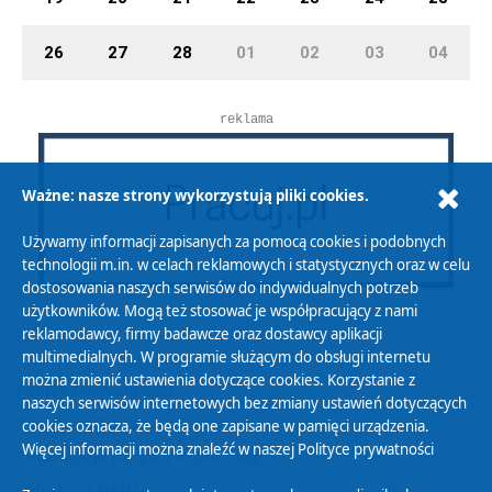
26
27
28
01
02
03
04
reklama
Ważne: nasze strony wykorzystują pliki cookies.
Używamy informacji zapisanych za pomocą cookies i podobnych
technologii m.in. w celach reklamowych i statystycznych oraz w celu
dostosowania naszych serwisów do indywidualnych potrzeb
użytkowników. Mogą też stosować je współpracujący z nami
reklamodawcy, firmy badawcze oraz dostawcy aplikacji
multimedialnych. W programie służącym do obsługi internetu
można zmienić ustawienia dotyczące cookies. Korzystanie z
Polityka Prywatności
naszych serwisów internetowych bez zmiany ustawień dotyczących
Zasady korzystania z Serwisu
cookies oznacza, że będą one zapisane w pamięci urządzenia.
Więcej informacji można znaleźć w naszej
Polityce prywatności
Organizacje Pożytku Publicznego
Cyfryzacja DAB+