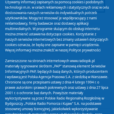
Używamy informacji zapisanych za pomocą cookies i podobnych
technologii m.in. w celach reklamowych i statystycznych oraz w celu
dostosowania naszych serwisów do indywidualnych potrzeb
użytkowników. Mogą też stosować je współpracujący z nami
reklamodawcy, firmy badawcze oraz dostawcy aplikacji
multimedialnych. W programie służącym do obsługi internetu
można zmienić ustawienia dotyczące cookies. Korzystanie z
Polityka Prywatności
naszych serwisów internetowych bez zmiany ustawień dotyczących
Zasady korzystania z Serwisu
cookies oznacza, że będą one zapisane w pamięci urządzenia.
Więcej informacji można znaleźć w naszej
Polityce prywatności
Organizacje Pożytku Publicznego
Cyfryzacja DAB+
Zamieszczone na stronach internetowych www.radiopik.pl
materiały sygnowane skrótem „PAP” stanowią element Serwisów
Polityka ochrony danych osobowych
Informacyjnych PAP, będących bazą danych, których producentem
Abonament
i wydawcą jest Polska Agencja Prasowa S.A. z siedzibą w Warszawie.
Zamówienia publiczne
Chronione są one przepisami ustawy z dnia 4 lutego 1994 r. o
prawie autorskim i prawach pokrewnych oraz ustawy z dnia 27 lipca
2001 r. o ochronie baz danych. Powyższe materiały
Biuletyn Informacji Publicznej
wykorzystywane są przez Polskie Radio Regionalną Rozgłośnię w
Bydgoszczy „Polskie Radio Pomorza i Kujaw” S.A. na podstawie
stosownej umowy licencyjnej. Jakiekolwiek wykorzystywanie