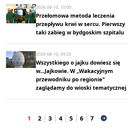
2026-08-10, 10:00
Przełomowa metoda leczenia
przepływu krwi w sercu. Pierwszy
taki zabieg w bydgoskim szpitalu
2026-08-10, 09:20
Wszystkiego o jajku dowiesz się
w...Jajkowie. W „Wakacyjnym
przewodniku po regionie"
zaglądamy do wioski tematycznej
1
2
3
4
5
6
7