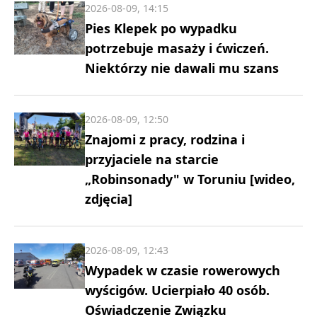
2026-08-09, 14:15
Pies Klepek po wypadku
potrzebuje masaży i ćwiczeń.
Niektórzy nie dawali mu szans
2026-08-09, 12:50
Znajomi z pracy, rodzina i
przyjaciele na starcie
„Robinsonady" w Toruniu [wideo,
zdjęcia]
2026-08-09, 12:43
Wypadek w czasie rowerowych
wyścigów. Ucierpiało 40 osób.
Oświadczenie Związku