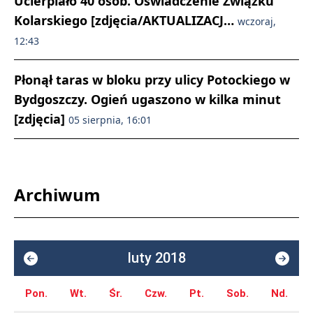
Ucierpiało 40 osób. Oświadczenie Związku
Kolarskiego [zdjęcia/AKTUALIZACJ…
wczoraj,
12:43
Płonął taras w bloku przy ulicy Potockiego w
Bydgoszczy. Ogień ugaszono w kilka minut
[zdjęcia]
05 sierpnia, 16:01
Archiwum
luty 2018
Pon.
Wt.
Śr.
Czw.
Pt.
Sob.
Nd.