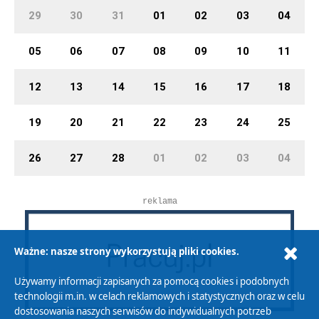
29
30
31
01
02
03
04
05
06
07
08
09
10
11
12
13
14
15
16
17
18
19
20
21
22
23
24
25
26
27
28
01
02
03
04
reklama
Ważne: nasze strony wykorzystują pliki cookies.
Używamy informacji zapisanych za pomocą cookies i podobnych
technologii m.in. w celach reklamowych i statystycznych oraz w celu
dostosowania naszych serwisów do indywidualnych potrzeb