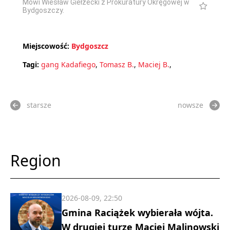
Mówi Wiesław Giełżecki z Prokuratury Okręgowej w
Bydgoszczy.
Miejscowość:
Bydgoszcz
Tagi:
gang Kadafiego
,
Tomasz B.
,
Maciej B.
,
starsze
nowsze
Region
2026-08-09, 22:50
Gmina Raciążek wybierała wójta.
W drugiej turze Maciej Malinowski