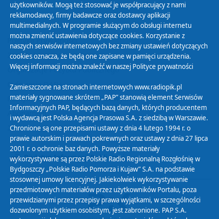
użytkowników. Mogą też stosować je współpracujący z nami
reklamodawcy, firmy badawcze oraz dostawcy aplikacji
multimedialnych. W programie służącym do obsługi internetu
można zmienić ustawienia dotyczące cookies. Korzystanie z
Polityka Prywatności
naszych serwisów internetowych bez zmiany ustawień dotyczących
Zasady korzystania z Serwisu
cookies oznacza, że będą one zapisane w pamięci urządzenia.
Więcej informacji można znaleźć w naszej
Polityce prywatności
Organizacje Pożytku Publicznego
Cyfryzacja DAB+
Zamieszczone na stronach internetowych www.radiopik.pl
materiały sygnowane skrótem „PAP” stanowią element Serwisów
Polityka ochrony danych osobowych
Informacyjnych PAP, będących bazą danych, których producentem
Abonament
i wydawcą jest Polska Agencja Prasowa S.A. z siedzibą w Warszawie.
Zamówienia publiczne
Chronione są one przepisami ustawy z dnia 4 lutego 1994 r. o
prawie autorskim i prawach pokrewnych oraz ustawy z dnia 27 lipca
2001 r. o ochronie baz danych. Powyższe materiały
Biuletyn Informacji Publicznej
wykorzystywane są przez Polskie Radio Regionalną Rozgłośnię w
Bydgoszczy „Polskie Radio Pomorza i Kujaw” S.A. na podstawie
stosownej umowy licencyjnej. Jakiekolwiek wykorzystywanie
przedmiotowych materiałów przez użytkowników Portalu, poza
przewidzianymi przez przepisy prawa wyjątkami, w szczególności
dozwolonym użytkiem osobistym, jest zabronione. PAP S.A.