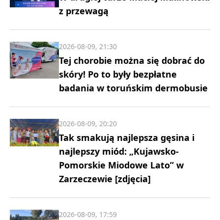
z przewagą
2026-08-09, 21:30
Tej chorobie można się dobrać do
skóry! Po to były bezpłatne
badania w toruńskim dermobusie
2026-08-09, 20:20
Tak smakują najlepsza gęsina i
najlepszy miód: „Kujawsko-
Pomorskie Miodowe Lato” w
Zarzeczewie [zdjęcia]
2026-08-09, 17:59