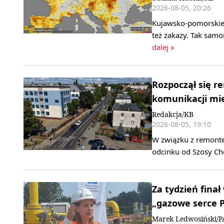
2026-08-05, 20:26
Kujawsko-pomorskie 
też zakazy. Tak sam
dalej »
Rozpoczął się r
komunikacji mie
Redakcja/KB
2026-08-05, 19:10
W związku z remonte
odcinku od Szosy Che
Za tydzień finał
„gazowe serce P
Marek Ledwosiński/P