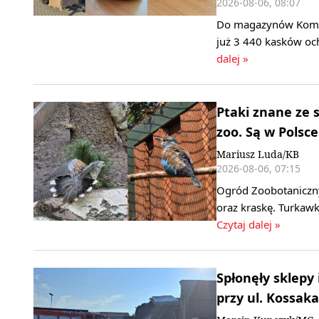
2026-08-06, 08:07
Do magazynów Komend
już 3 440 kasków oc
dalej »
Ptaki znane ze 
zoo. Są w Polsce
Mariusz Luda/KB
2026-08-06, 07:15
Ogród Zoobotaniczny
oraz kraskę. Turkawk
Czytaj dalej »
Spłonęły sklepy
przy ul. Kossaka