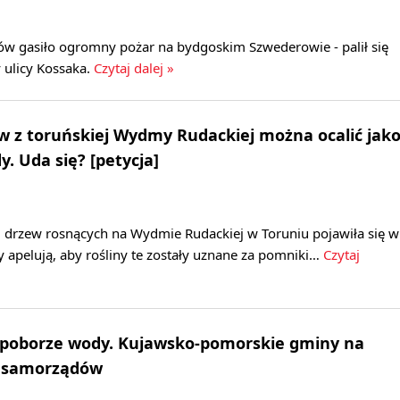
ów gasiło ogromny pożar na bydgoskim Szwederowie - palił się
 ulicy Kossaka.
Czytaj dalej »
 z toruńskiej Wydmy Rudackiej można ocalić jak
. Uda się? [petycja]
2 drzew rosnących na Wydmie Rudackiej w Toruniu pojawiła się w
zy apelują, aby rośliny te zostały uznane za pomniki…
Czytaj
 poborze wody. Kujawsko-pomorskie gminy na
0 samorządów