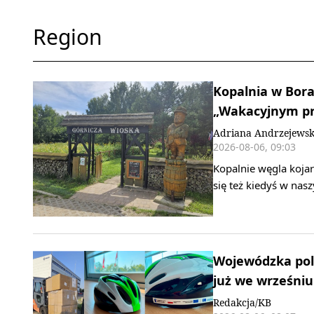
Region
Kopalnia w Bora
„Wakacyjnym pr
Adriana Andrzejews
2026-08-06, 09:03
Kopalnie węgla kojar
się też kiedyś w nas
Wojewódzka poli
już we wrześniu
Redakcja/KB