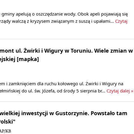
gminy apelują o oszczędzanie wody. Obok apeli pojawiają się
orządy walczą z kryzysem związanym z suszą i upałami…
Czytaj
emont ul. Żwirki i Wigury w Toruniu. Wiele zmian w
jskiej [mapka]
m i zamknięciem dla ruchu kołowego ul. Żwirki i Wigury na
łmińskiej do ul. św. Józefa, od środy 5 sierpnia br…
Czytaj dalej »
 wielkiej inwestycji w Gustorzynie. Powstało tam
olski"
AP/KB