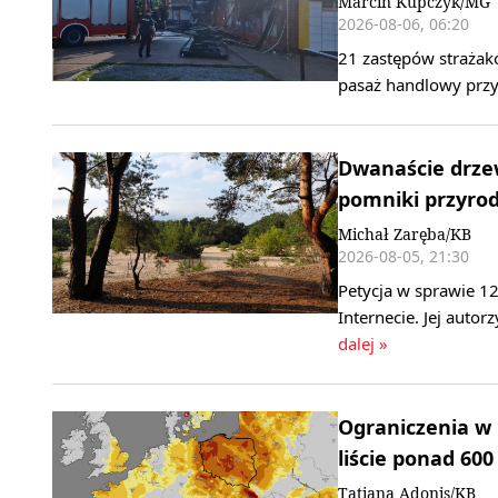
Marcin Kupczyk/MG
2026-08-06, 06:20
21 zastępów strażak
pasaż handlowy przy
Dwanaście drzew
pomniki przyrody
Michał Zaręba/KB
2026-08-05, 21:30
Petycja w sprawie 1
Internecie. Jej autor
dalej »
Ograniczenia w
liście ponad 60
Tatiana Adonis/KB