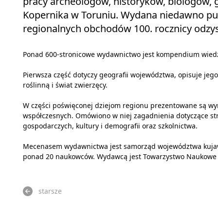
pracy archeologów, historyków, biologów, 
Kopernika w Toruniu. Wydana niedawno pub
regionalnych obchodów 100. rocznicy odzys
Ponad 600-stronicowe wydawnictwo jest kompendium wiedzy
Pierwsza część dotyczy geografii województwa, opisuje jego 
roślinną i świat zwierzęcy.
W części poświęconej dziejom regionu prezentowane są wyn
współczesnych. Omówiono w niej zagadnienia dotyczące stru
gospodarczych, kultury i demografii oraz szkolnictwa.
Mecenasem wydawnictwa jest samorząd województwa kujaws
ponad 20 naukowców. Wydawcą jest Towarzystwo Naukowe O
starsze