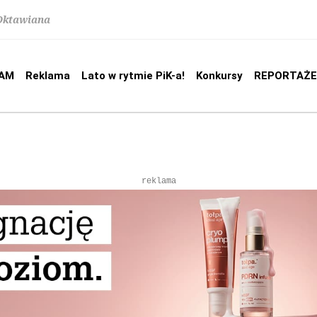
 Oktawiana
AM
Reklama
Lato w rytmie PiK-a!
Konkursy
REPORTAŻE
reklama