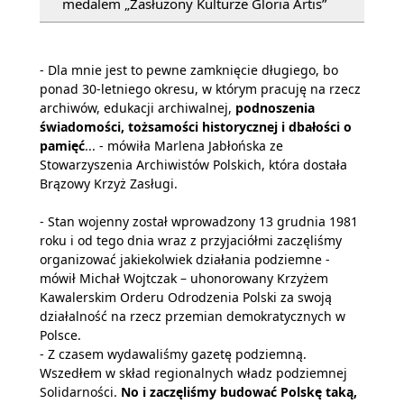
medalem „Zasłużony Kulturze Gloria Artis”
- Dla mnie jest to pewne zamknięcie długiego, bo
ponad 30-letniego okresu, w którym pracuję na rzecz
archiwów, edukacji archiwalnej,
podnoszenia
świadomości, tożsamości historycznej i dbałości o
pamięć
... - mówiła Marlena Jabłońska ze
Stowarzyszenia Archiwistów Polskich, która dostała
Brązowy Krzyż Zasługi.
- Stan wojenny został wprowadzony 13 grudnia 1981
roku i od tego dnia wraz z przyjaciółmi zaczęliśmy
organizować jakiekolwiek działania podziemne -
mówił Michał Wojtczak – uhonorowany Krzyżem
Kawalerskim Orderu Odrodzenia Polski za swoją
działalność na rzecz przemian demokratycznych w
Polsce.
- Z czasem wydawaliśmy gazetę podziemną.
Wszedłem w skład regionalnych władz podziemnej
Solidarności.
No i zaczęliśmy budować Polskę taką,