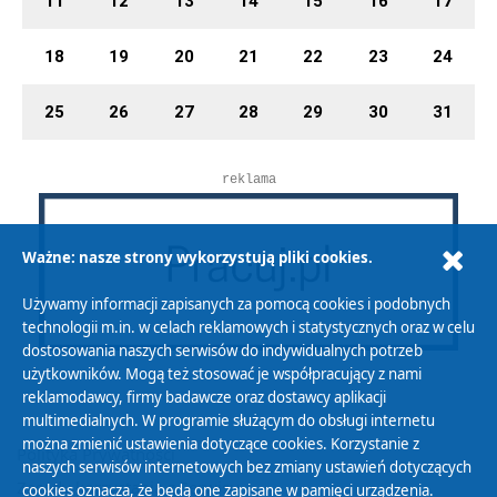
11
12
13
14
15
16
17
18
19
20
21
22
23
24
25
26
27
28
29
30
31
reklama
Ważne: nasze strony wykorzystują pliki cookies.
Używamy informacji zapisanych za pomocą cookies i podobnych
technologii m.in. w celach reklamowych i statystycznych oraz w celu
dostosowania naszych serwisów do indywidualnych potrzeb
użytkowników. Mogą też stosować je współpracujący z nami
reklamodawcy, firmy badawcze oraz dostawcy aplikacji
multimedialnych. W programie służącym do obsługi internetu
można zmienić ustawienia dotyczące cookies. Korzystanie z
Polityka Prywatności
naszych serwisów internetowych bez zmiany ustawień dotyczących
Zasady korzystania z Serwisu
cookies oznacza, że będą one zapisane w pamięci urządzenia.