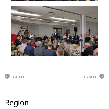
starsze
nowsze
Region