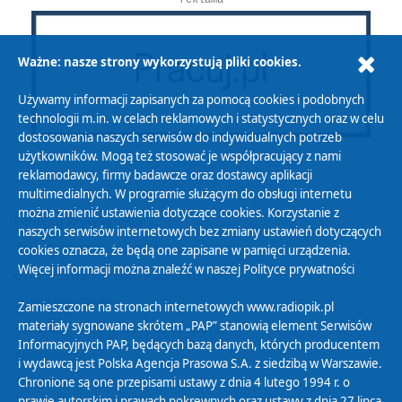
Ważne: nasze strony wykorzystują pliki cookies.
Używamy informacji zapisanych za pomocą cookies i podobnych
technologii m.in. w celach reklamowych i statystycznych oraz w celu
dostosowania naszych serwisów do indywidualnych potrzeb
użytkowników. Mogą też stosować je współpracujący z nami
reklamodawcy, firmy badawcze oraz dostawcy aplikacji
multimedialnych. W programie służącym do obsługi internetu
można zmienić ustawienia dotyczące cookies. Korzystanie z
Polityka Prywatności
naszych serwisów internetowych bez zmiany ustawień dotyczących
Zasady korzystania z Serwisu
cookies oznacza, że będą one zapisane w pamięci urządzenia.
Więcej informacji można znaleźć w naszej
Polityce prywatności
Organizacje Pożytku Publicznego
Cyfryzacja DAB+
Zamieszczone na stronach internetowych www.radiopik.pl
materiały sygnowane skrótem „PAP” stanowią element Serwisów
Polityka ochrony danych osobowych
Informacyjnych PAP, będących bazą danych, których producentem
Abonament
i wydawcą jest Polska Agencja Prasowa S.A. z siedzibą w Warszawie.
Zamówienia publiczne
Chronione są one przepisami ustawy z dnia 4 lutego 1994 r. o
prawie autorskim i prawach pokrewnych oraz ustawy z dnia 27 lipca