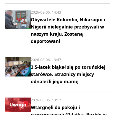
2026-08-06, 14:43
Obywatele Kolumbii, Nikaragui i
Nigerii nielegalnie przebywali w
naszym kraju. Zostaną
deportowani
2026-08-06, 13:47
3,5-latek błąkał się po toruńskiej
starówce. Strażnicy miejscy
odnaleźli jego mamę
2026-08-06, 13:17
Wtargnęli do pokoju i
sterroryzowali 41-latka. Rozbój w