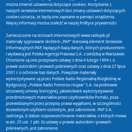
można zmienić ustawienia dotyczące cookies. Korzystanie z
Polityka Prywatności
naszych serwisów internetowych bez zmiany ustawień dotyczących
Zasady korzystania z Serwisu
cookies oznacza, że będą one zapisane w pamięci urządzenia.
Więcej informacji można znaleźć w naszej
Polityce prywatności
Organizacje Pożytku Publicznego
Cyfryzacja DAB+
Zamieszczone na stronach internetowych www.radiopik.pl
materiały sygnowane skrótem „PAP” stanowią element Serwisów
Polityka ochrony danych osobowych
Informacyjnych PAP, będących bazą danych, których producentem
Abonament
i wydawcą jest Polska Agencja Prasowa S.A. z siedzibą w Warszawie.
Zamówienia publiczne
Chronione są one przepisami ustawy z dnia 4 lutego 1994 r. o
prawie autorskim i prawach pokrewnych oraz ustawy z dnia 27 lipca
2001 r. o ochronie baz danych. Powyższe materiały
Biuletyn Informacji Publicznej
wykorzystywane są przez Polskie Radio Regionalną Rozgłośnię w
Bydgoszczy „Polskie Radio Pomorza i Kujaw” S.A. na podstawie
stosownej umowy licencyjnej. Jakiekolwiek wykorzystywanie
przedmiotowych materiałów przez użytkowników Portalu, poza
przewidzianymi przez przepisy prawa wyjątkami, w szczególności
dozwolonym użytkiem osobistym, jest zabronione. PAP S.A.
zastrzega, iż dalsze rozpowszechnianie materiałów, o których mowa
w art. 25 ust. 1 pkt. b) ustawy o prawie autorskim i prawach
pokrewnych, jest zabronione.