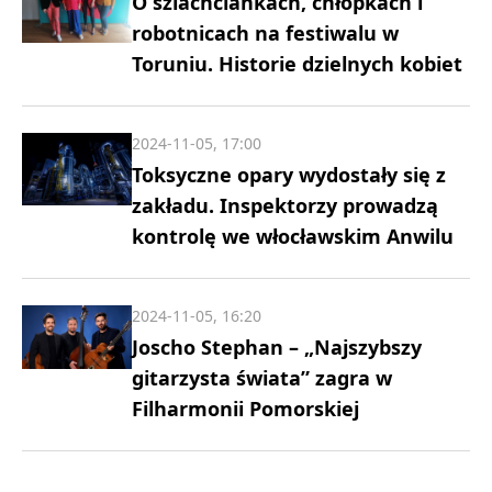
O szlachciankach, chłopkach i
robotnicach na festiwalu w
Toruniu. Historie dzielnych kobiet
2024-11-05, 17:00
Toksyczne opary wydostały się z
zakładu. Inspektorzy prowadzą
kontrolę we włocławskim Anwilu
2024-11-05, 16:20
Joscho Stephan – „Najszybszy
gitarzysta świata” zagra w
Filharmonii Pomorskiej