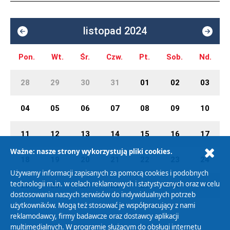
listopad 2024
Pon.
Wt.
Śr.
Czw.
Pt.
Sob.
Nd.
28
29
30
31
01
02
03
04
05
06
07
08
09
10
11
12
13
14
15
16
17
Ważne: nasze strony wykorzystują pliki cookies.
18
19
20
21
22
23
24
Używamy informacji zapisanych za pomocą cookies i podobnych
technologii m.in. w celach reklamowych i statystycznych oraz w celu
25
26
27
28
29
30
01
dostosowania naszych serwisów do indywidualnych potrzeb
użytkowników. Mogą też stosować je współpracujący z nami
reklamodawcy, firmy badawcze oraz dostawcy aplikacji
multimedialnych. W programie służącym do obsługi internetu