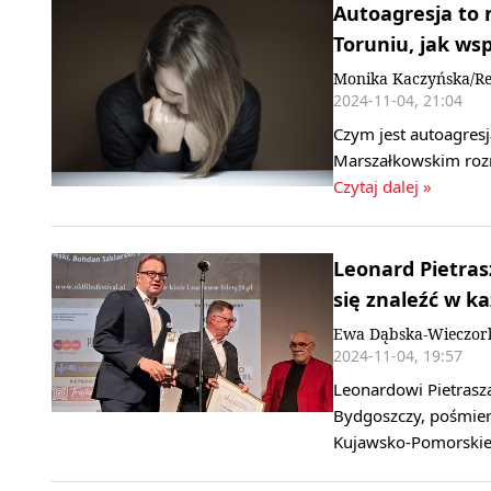
Autoagresja to n
Toruniu, jak wsp
Monika Kaczyńska/Re
2024-11-04, 21:04
Czym jest autoagresj
Marszałkowskim rozm
Czytaj dalej »
Leonard Pietras
się znaleźć w ka
Ewa Dąbska-Wieczor
2024-11-04, 19:57
Leonardowi Pietras
Bydgoszczy, pośmie
Kujawsko-Pomorsk