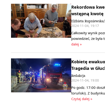
Rekordowa kwes
wstępną kwotę
Elżbieta Rupniewska
2024-11-04, 19:17
Całkowity wynik poz
powiedzieć, że była 
dalej »
Kobietę ewakuo
Tragedia w Głu
Redakcja
2024-11-04, 19:00
Po godz. 17:00 dosz
toruński). Z budynku
Czytaj dalej »