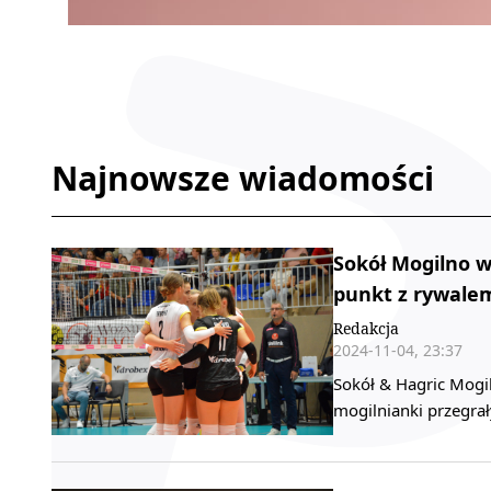
Najnowsze wiadomości
Sokół Mogilno w
punkt z rywale
Redakcja
2024-11-04, 23:37
Sokół & Hagric Mogi
mogilnianki przegrał