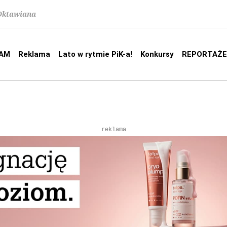
 Oktawiana
AM
Reklama
Lato w rytmie PiK-a!
Konkursy
REPORTAŻE
reklama