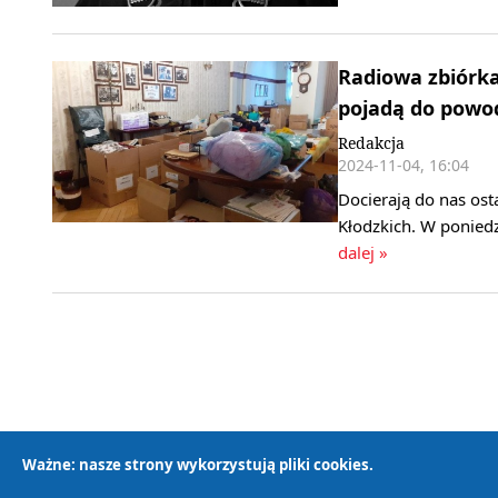
Radiowa zbiórka
pojadą do powo
Redakcja
2024-11-04, 16:04
Docierają do nas ost
Kłodzkich. W poniedz
dalej »
Ważne: nasze strony wykorzystują pliki cookies.