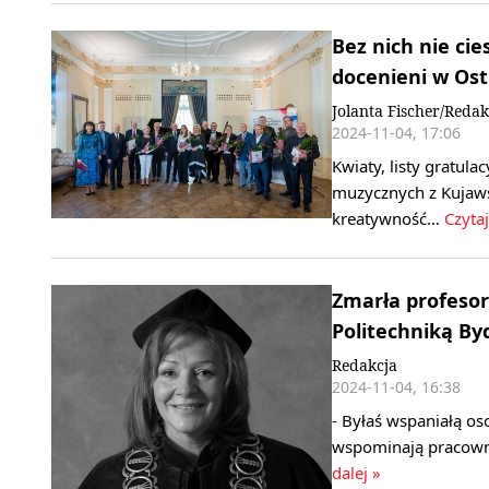
Bez nich nie cie
docenieni w Ost
Jolanta Fischer/Redak
2024-11-04, 17:06
Kwiaty, listy gratula
muzycznych z Kujaw
kreatywność…
Czytaj
Zmarła profesor 
Politechniką B
Redakcja
2024-11-04, 16:38
- Byłaś wspaniałą o
wspominają pracowni
dalej »