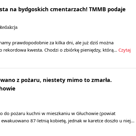
ta na bydgoskich cmentarzach! TMMB podaje
/Redakcja
namy prawdopodobnie za kilka dni, ale już dziś można
to rekordowa kwesta. Chodzi o zbiórkę pieniędzy, którą…
Czytaj
wano z pożaru, niestety mimo to zmarła.
chowie
ło do pożaru kuchni w mieszkaniu w Głuchowie (powiat
 ewakuowano 87-letnią kobietę, jednak w karetce doszło u niej…