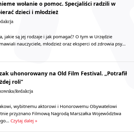
ieme wołanie o pomoc. Specjaliści radzili w
ierać dzieci i młodzież
dakcja
a, jakie są jej rodzaje i jak pomagać? O tym w Urzędzie
awiali nauczyciele, młodzież oraz eksperci od zdrowia psy…
zak uhonorowany na Old Film Festival. „Potrafił
żdej roli”
kowska/Redakcja
zakowi, wybitnemu aktorowi i Honorowemu Obywatelowi
rtnie przyznano Filmową Nagrodą Marszałka Województwa
iego…
Czytaj dalej »