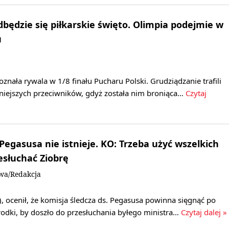
będzie się piłkarskie święto. Olimpia podejmie w
u
znała rywala w 1/8 finału Pucharu Polski. Grudziądzanie trafili
dniejszych przeciwników, gdyż została nim broniąca…
Czytaj
 Pegasusa nie istnieje. KO: Trzeba użyć wszelkich
esłuchać Ziobrę
owa/Redakcja
, ocenił, że komisja śledcza ds. Pegasusa powinna sięgnąć po
rodki, by doszło do przesłuchania byłego ministra…
Czytaj dalej »