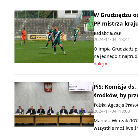
W Grudziądzu od
PP mistrza kraj
Redakcja/PAP
2024-11-04, 18:41
Olimpia Grudziądz po
na jednego z najtru
dalej »
PiS: Komisja ds.
środków, by prz
Polska Agencja Pras
2024-11-04, 18:03
Mariusz Witczak (KO)
wszystkie możliwe ś