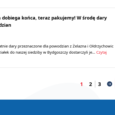
 dobiega końca, teraz pakujemy! W środę dary
dzian
atnie dary przeznaczone dla powodzian z Żelazna i Ołdrzychowic
iałek do naszej siedziby w Bydgoszczy dostarczyli je…
Czytaj
1
2
3