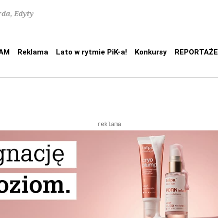
rda, Edyty
AM
Reklama
Lato w rytmie PiK-a!
Konkursy
REPORTAŻE
reklama