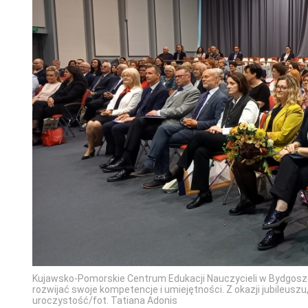
Kujawsko-Pomorskie Centrum Edukacji Nauczycieli w Bydgoszc
rozwijać swoje kompetencje i umiejętności. Z okazji jubileu
uroczystość/fot. Tatiana Adonis