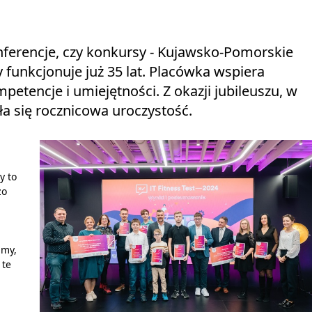
konferencje, czy konkursy - Kujawsko-Pomorskie
funkcjonuje już 35 lat. Placówka wspiera
tencje i umiejętności. Z okazji jubileuszu, w
 się rocznicowa uroczystość.
y to
zo
imy,
 te