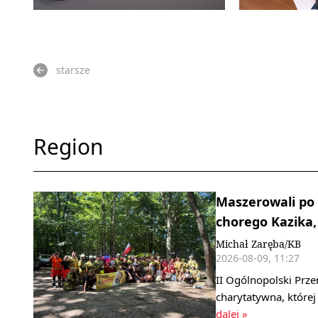
starsze
Region
Maszerowali po 
chorego Kazika, 
Michał Zaręba/KB
2026-08-09, 11:27
II Ogólnopolski Prze
charytatywna, której
dalej »