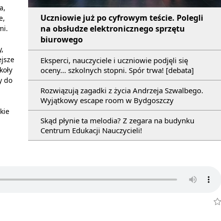
a,
Uczniowie już po cyfrowym teście. Polegli
e,
na obsłudze elektronicznego sprzętu
mi.
biurowego
y,
ejsze
Eksperci, nauczyciele i uczniowie podjęli się
oceny... szkolnych stopni. Spór trwa! [debata]
koły
y do
Rozwiązują zagadki z życia Andrzeja Szwalbego.
Wyjątkowy escape room w Bydgoszczy
kie
Skąd płynie ta melodia? Z zegara na budynku
Centrum Edukacji Nauczycieli!