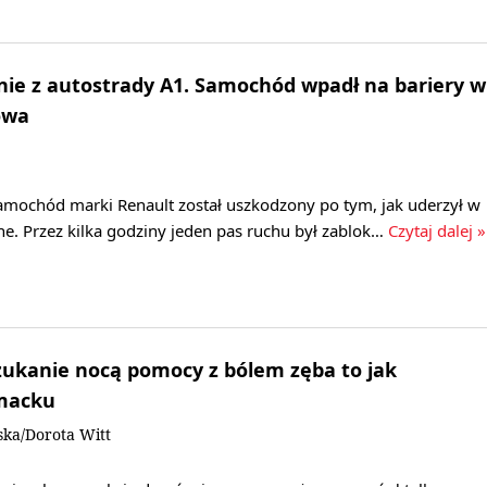
ie z autostrady A1. Samochód wpadł na bariery w
owa
samochód marki Renault został uszkodzony po tym, jak uderzył w
e. Przez kilka godziny jeden pas ruchu był zablok…
Czytaj dalej »
zukanie nocą pomocy z bólem zęba to jak
macku
ka/Dorota Witt