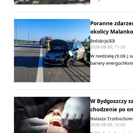
Poranne zdarzen
okolicy Malank
Redakcja/KB
2026-08-09, 11:20
W niedzielę (9.08.) 
bariery energochłonn
W Bydgoszczy s
chodzenie po o
Natasza Trzebuchows
2026-08-09, 10:00