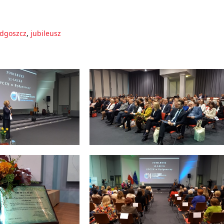
dgoszcz
,
jubileusz