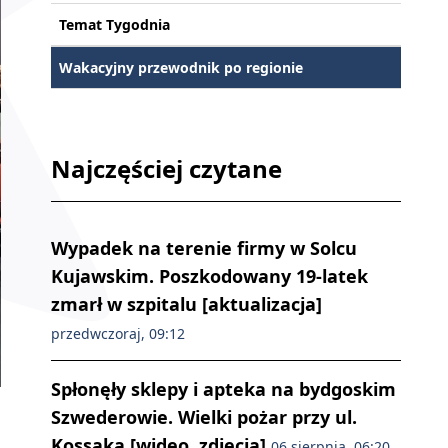
Temat Tygodnia
Wakacyjny przewodnik po regionie
Najczęściej czytane
Wypadek na terenie firmy w Solcu
Kujawskim. Poszkodowany 19-latek
zmarł w szpitalu [aktualizacja]
przedwczoraj, 09:12
Spłonęły sklepy i apteka na bydgoskim
Szwederowie. Wielki pożar przy ul.
Kossaka [wideo, zdjęcia]
06 sierpnia, 06:20