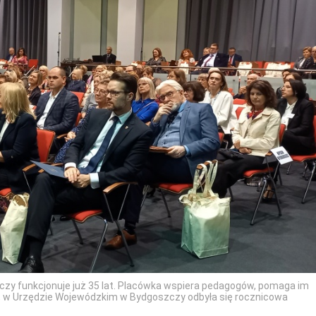
zy funkcjonuje już 35 lat. Placówka wspiera pedagogów, pomaga im
szu, w Urzędzie Wojewódzkim w Bydgoszczy odbyła się rocznicowa