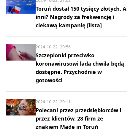
2024-10-22, 21:02
Toruń dostał 150 tysięcy złotych. A
inni? Nagrody za frekwencję i
ciekawą kampanię [lista]
2024-10-22, 20:56
Szczepionki przeciwko
koronawirusowi lada chwila będą
dostępne. Przychodnie w
gotowości
2024-10-22, 20:11
Polecani przez przedsiębiorców i
przez klientów. 28 firm ze
znakiem Made in Toruń