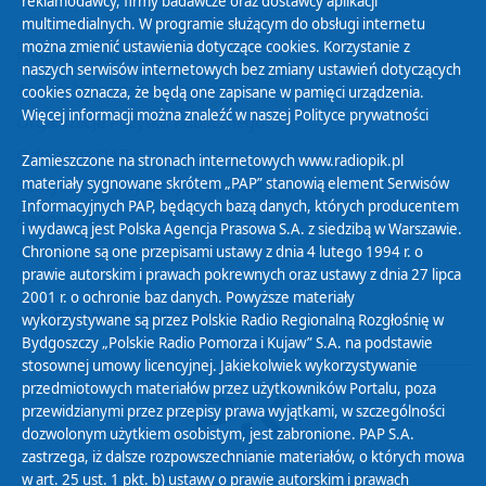
reklamodawcy, firmy badawcze oraz dostawcy aplikacji
multimedialnych. W programie służącym do obsługi internetu
można zmienić ustawienia dotyczące cookies. Korzystanie z
Polityka Prywatności
naszych serwisów internetowych bez zmiany ustawień dotyczących
Zasady korzystania z Serwisu
cookies oznacza, że będą one zapisane w pamięci urządzenia.
Więcej informacji można znaleźć w naszej
Polityce prywatności
Organizacje Pożytku Publicznego
Cyfryzacja DAB+
Zamieszczone na stronach internetowych www.radiopik.pl
materiały sygnowane skrótem „PAP” stanowią element Serwisów
Polityka ochrony danych osobowych
Informacyjnych PAP, będących bazą danych, których producentem
Abonament
i wydawcą jest Polska Agencja Prasowa S.A. z siedzibą w Warszawie.
Zamówienia publiczne
Chronione są one przepisami ustawy z dnia 4 lutego 1994 r. o
prawie autorskim i prawach pokrewnych oraz ustawy z dnia 27 lipca
2001 r. o ochronie baz danych. Powyższe materiały
Biuletyn Informacji Publicznej
wykorzystywane są przez Polskie Radio Regionalną Rozgłośnię w
Bydgoszczy „Polskie Radio Pomorza i Kujaw” S.A. na podstawie
stosownej umowy licencyjnej. Jakiekolwiek wykorzystywanie
przedmiotowych materiałów przez użytkowników Portalu, poza
przewidzianymi przez przepisy prawa wyjątkami, w szczególności
dozwolonym użytkiem osobistym, jest zabronione. PAP S.A.
zastrzega, iż dalsze rozpowszechnianie materiałów, o których mowa
w art. 25 ust. 1 pkt. b) ustawy o prawie autorskim i prawach