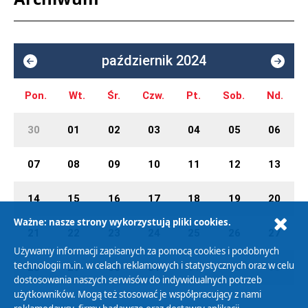
październik 2024
Pon.
Wt.
Śr.
Czw.
Pt.
Sob.
Nd.
30
01
02
03
04
05
06
07
08
09
10
11
12
13
14
15
16
17
18
19
20
Ważne: nasze strony wykorzystują pliki cookies.
21
22
23
24
25
26
27
Używamy informacji zapisanych za pomocą cookies i podobnych
technologii m.in. w celach reklamowych i statystycznych oraz w celu
28
29
30
31
01
02
03
dostosowania naszych serwisów do indywidualnych potrzeb
użytkowników. Mogą też stosować je współpracujący z nami