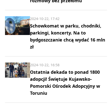
rozmowy bez przełomu
2024-10-22, 17:42
Schowkomat w parku, chodniki,
parkingi, koncerty. Na to
bydgoszczanie chcą wydać 16 mln
zł
2024-10-22, 16:58
Ostatnia dekada to ponad 1800
adopcji! Świętuje Kujawsko-
Pomorski Ośrodek Adopcyjny w
Toruniu