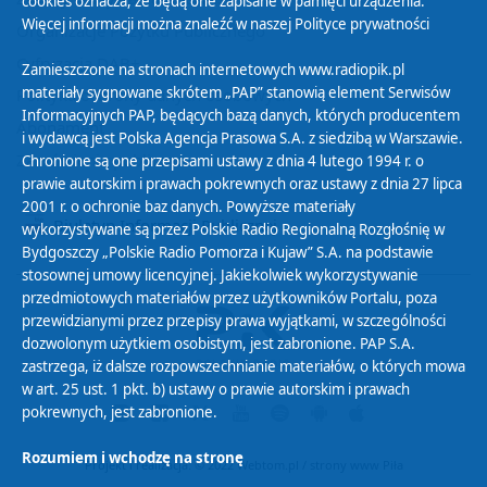
cookies oznacza, że będą one zapisane w pamięci urządzenia.
Więcej informacji można znaleźć w naszej
Polityce prywatności
Organizacje Pożytku Publicznego
Cyfryzacja DAB+
Zamieszczone na stronach internetowych www.radiopik.pl
materiały sygnowane skrótem „PAP” stanowią element Serwisów
Polityka ochrony danych osobowych
Informacyjnych PAP, będących bazą danych, których producentem
Abonament
i wydawcą jest Polska Agencja Prasowa S.A. z siedzibą w Warszawie.
Zamówienia publiczne
Chronione są one przepisami ustawy z dnia 4 lutego 1994 r. o
prawie autorskim i prawach pokrewnych oraz ustawy z dnia 27 lipca
2001 r. o ochronie baz danych. Powyższe materiały
Biuletyn Informacji Publicznej
wykorzystywane są przez Polskie Radio Regionalną Rozgłośnię w
Bydgoszczy „Polskie Radio Pomorza i Kujaw” S.A. na podstawie
stosownej umowy licencyjnej. Jakiekolwiek wykorzystywanie
przedmiotowych materiałów przez użytkowników Portalu, poza
przewidzianymi przez przepisy prawa wyjątkami, w szczególności
dozwolonym użytkiem osobistym, jest zabronione. PAP S.A.
zastrzega, iż dalsze rozpowszechnianie materiałów, o których mowa
w art. 25 ust. 1 pkt. b) ustawy o prawie autorskim i prawach
pokrewnych, jest zabronione.
Rozumiem i wchodzę na stronę
Projekt i realizacja: © 2022
Webtom.pl
/
strony www Piła