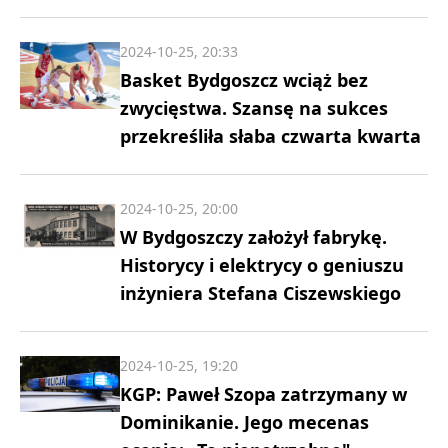
2024-10-25, 20:33
Basket Bydgoszcz wciąż bez
zwycięstwa. Szansę na sukces
przekreśliła słaba czwarta kwarta
2024-10-25, 20:00
W Bydgoszczy założył fabrykę.
Historycy i elektrycy o geniuszu
inżyniera Stefana Ciszewskiego
2024-10-25, 19:20
KGP: Paweł Szopa zatrzymany w
Dominikanie. Jego mecenas