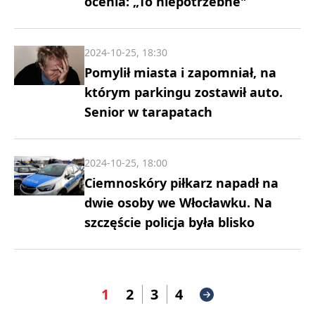
ocenia: „To niepotrzebne"
2024-10-25, 18:30
Pomylił miasta i zapomniał, na
którym parkingu zostawił auto.
Senior w tarapatach
2024-10-25, 18:00
Ciemnoskóry piłkarz napadł na
dwie osoby we Włocławku. Na
szczęście policja była blisko
1
2
3
4