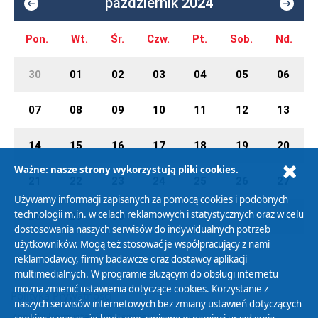
październik 2024
Pon.
Wt.
Śr.
Czw.
Pt.
Sob.
Nd.
30
01
02
03
04
05
06
07
08
09
10
11
12
13
14
15
16
17
18
19
20
Ważne: nasze strony wykorzystują pliki cookies.
21
22
23
24
25
26
27
Używamy informacji zapisanych za pomocą cookies i podobnych
technologii m.in. w celach reklamowych i statystycznych oraz w celu
28
29
30
31
01
02
03
dostosowania naszych serwisów do indywidualnych potrzeb
użytkowników. Mogą też stosować je współpracujący z nami
reklamodawcy, firmy badawcze oraz dostawcy aplikacji
multimedialnych. W programie służącym do obsługi internetu
można zmienić ustawienia dotyczące cookies. Korzystanie z
Polityka Prywatności
naszych serwisów internetowych bez zmiany ustawień dotyczących
Zasady korzystania z Serwisu