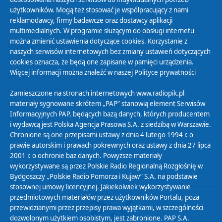
użytkowników. Mogą też stosować je współpracujący z nami
reklamodawcy, firmy badawcze oraz dostawcy aplikacji
multimedialnych. W programie służącym do obsługi internetu
można zmienić ustawienia dotyczące cookies. Korzystanie z
Polityka Prywatności
naszych serwisów internetowych bez zmiany ustawień dotyczących
Zasady korzystania z Serwisu
cookies oznacza, że będą one zapisane w pamięci urządzenia.
Więcej informacji można znaleźć w naszej
Polityce prywatności
Organizacje Pożytku Publicznego
Cyfryzacja DAB+
Zamieszczone na stronach internetowych www.radiopik.pl
materiały sygnowane skrótem „PAP” stanowią element Serwisów
Polityka ochrony danych osobowych
Informacyjnych PAP, będących bazą danych, których producentem
Abonament
i wydawcą jest Polska Agencja Prasowa S.A. z siedzibą w Warszawie.
Zamówienia publiczne
Chronione są one przepisami ustawy z dnia 4 lutego 1994 r. o
prawie autorskim i prawach pokrewnych oraz ustawy z dnia 27 lipca
2001 r. o ochronie baz danych. Powyższe materiały
Biuletyn Informacji Publicznej
wykorzystywane są przez Polskie Radio Regionalną Rozgłośnię w
Bydgoszczy „Polskie Radio Pomorza i Kujaw” S.A. na podstawie
stosownej umowy licencyjnej. Jakiekolwiek wykorzystywanie
przedmiotowych materiałów przez użytkowników Portalu, poza
przewidzianymi przez przepisy prawa wyjątkami, w szczególności
dozwolonym użytkiem osobistym, jest zabronione. PAP S.A.