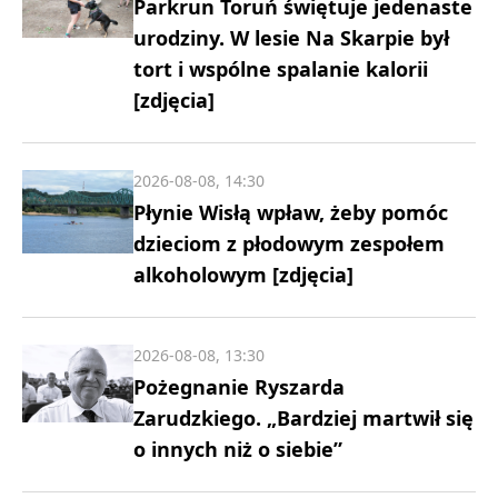
Parkrun Toruń świętuje jedenaste
urodziny. W lesie Na Skarpie był
tort i wspólne spalanie kalorii
[zdjęcia]
2026-08-08, 14:30
Płynie Wisłą wpław, żeby pomóc
dzieciom z płodowym zespołem
alkoholowym [zdjęcia]
2026-08-08, 13:30
Pożegnanie Ryszarda
Zarudzkiego. „Bardziej martwił się
o innych niż o siebie”