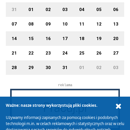
31
01
02
03
04
05
06
07
08
09
10
11
12
13
14
15
16
17
18
19
20
21
22
23
24
25
26
27
28
29
30
31
01
02
03
reklama
Ważne: nasze strony wykorzystują pliki cookies.
Używamy informacji zapisanych za pomocą cookies i podobnych
technologii m.in. w celach reklamowych i statystycznych oraz w celu
dostosowania naszych serwisów do indywidualnych potrzeb