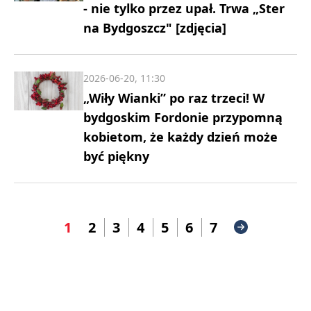
- nie tylko przez upał. Trwa „Ster
na Bydgoszcz" [zdjęcia]
2026-06-20, 11:30
„Wiły Wianki” po raz trzeci! W
bydgoskim Fordonie przypomną
kobietom, że każdy dzień może
być piękny
1
2
3
4
5
6
7