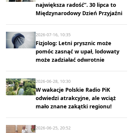
największa radość”. 30 lipca to
Międzynarodowy Dzień Przyjaźni
2026-07-16, 10:35
Fizjolog: Letni prysznic może
pomóc zasnąć w upał, lodowaty
może zadziałać odwrotnie
2026-06-28, 10:30
W wakacje Polskie Radio PiK
odwiedzi atrakcyjne, ale wciąż
mało znane zakątki regionu!
2026-06-25, 20:52