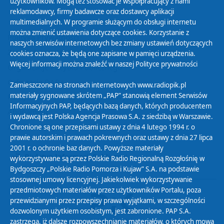
użytkowników. Mogą też stosować je współpracujący z nami
reklamodawcy, firmy badawcze oraz dostawcy aplikacji
multimedialnych. W programie służącym do obsługi internetu
można zmienić ustawienia dotyczące cookies. Korzystanie z
Polityka Prywatności
naszych serwisów internetowych bez zmiany ustawień dotyczących
Zasady korzystania z Serwisu
cookies oznacza, że będą one zapisane w pamięci urządzenia.
Więcej informacji można znaleźć w naszej
Polityce prywatności
Organizacje Pożytku Publicznego
Cyfryzacja DAB+
Zamieszczone na stronach internetowych www.radiopik.pl
materiały sygnowane skrótem „PAP” stanowią element Serwisów
Polityka ochrony danych osobowych
Informacyjnych PAP, będących bazą danych, których producentem
Abonament
i wydawcą jest Polska Agencja Prasowa S.A. z siedzibą w Warszawie.
Zamówienia publiczne
Chronione są one przepisami ustawy z dnia 4 lutego 1994 r. o
prawie autorskim i prawach pokrewnych oraz ustawy z dnia 27 lipca
2001 r. o ochronie baz danych. Powyższe materiały
Biuletyn Informacji Publicznej
wykorzystywane są przez Polskie Radio Regionalną Rozgłośnię w
Bydgoszczy „Polskie Radio Pomorza i Kujaw” S.A. na podstawie
stosownej umowy licencyjnej. Jakiekolwiek wykorzystywanie
przedmiotowych materiałów przez użytkowników Portalu, poza
przewidzianymi przez przepisy prawa wyjątkami, w szczególności
dozwolonym użytkiem osobistym, jest zabronione. PAP S.A.
zastrzega, iż dalsze rozpowszechnianie materiałów, o których mowa