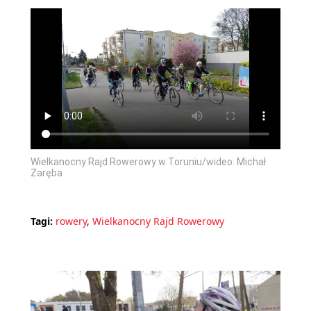
Wielkanocny Rajd Rowerowy w Toruniu/wideo: Michał
Zaręba
Tagi:
rowery
,
Wielkanocny Rajd Rowerowy