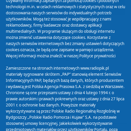
Używamy informacji zapisanych za pomocą cookies i podobnych
technologii m.in. w celach reklamowych i statystycznych oraz w celu
25
26
27
28
29
30
31
dostosowania naszych serwisów do indywidualnych potrzeb
użytkowników. Mogą też stosować je współpracujący z nami
reklamodawcy, firmy badawcze oraz dostawcy aplikacji
multimedialnych. W programie służącym do obsługi internetu
można zmienić ustawienia dotyczące cookies. Korzystanie z
Polityka Prywatności
naszych serwisów internetowych bez zmiany ustawień dotyczących
Zasady korzystania z Serwisu
cookies oznacza, że będą one zapisane w pamięci urządzenia.
Więcej informacji można znaleźć w naszej
Polityce prywatności
Organizacje Pożytku Publicznego
Cyfryzacja DAB+
Zamieszczone na stronach internetowych www.radiopik.pl
materiały sygnowane skrótem „PAP” stanowią element Serwisów
Polityka ochrony danych osobowych
Informacyjnych PAP, będących bazą danych, których producentem
Abonament
i wydawcą jest Polska Agencja Prasowa S.A. z siedzibą w Warszawie.
Zamówienia publiczne
Chronione są one przepisami ustawy z dnia 4 lutego 1994 r. o
prawie autorskim i prawach pokrewnych oraz ustawy z dnia 27 lipca
2001 r. o ochronie baz danych. Powyższe materiały
Biuletyn Informacji Publicznej
wykorzystywane są przez Polskie Radio Regionalną Rozgłośnię w
Bydgoszczy „Polskie Radio Pomorza i Kujaw” S.A. na podstawie
stosownej umowy licencyjnej. Jakiekolwiek wykorzystywanie
przedmiotowych materiałów przez użytkowników Portalu, poza