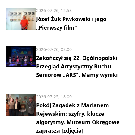
2026-07-26, 12:58
Józef Żuk Piwkowski i jego
„Pierwszy film''
2026-07-26, 08:00
Zakończył się 22. Ogólnopolski
Przegląd Artystyczny Ruchu
Seniorów ,,ARS". Mamy wyniki
2026-07-25, 18:00
Pokój Zagadek z Marianem
Rejewskim: szyfry, klucze,
algorytmy. Muzeum Okręgowe
zaprasza [zdjęcia]