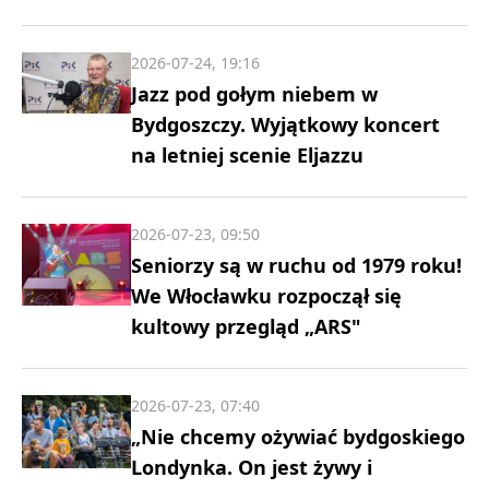
2026-07-24, 19:16
Jazz pod gołym niebem w
Bydgoszczy. Wyjątkowy koncert
na letniej scenie Eljazzu
2026-07-23, 09:50
Seniorzy są w ruchu od 1979 roku!
We Włocławku rozpoczął się
kultowy przegląd „ARS"
2026-07-23, 07:40
„Nie chcemy ożywiać bydgoskiego
Londynka. On jest żywy i