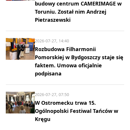
budowy centrum CAMERIMAGE w
Toruniu. Został nim Andrzej
Pietraszewski
2026-07-27, 14:40
Rozbudowa Filharmonii
Pomorskiej w Bydgoszczy staje się
faktem. Umowa oficjalnie
podpisana
2026-07-27, 07:50
W Ostromecku trwa 15.
Ogólnopolski Festiwal Tańców w
Kręgu