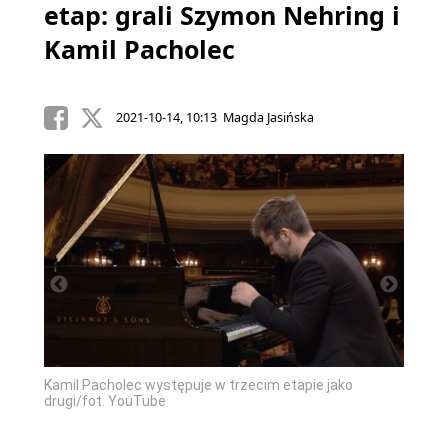
etap: grali Szymon Nehring i
Kamil Pacholec
2021-10-14, 10:13 Magda Jasińska
Kamil Pacholec występuje w trzecim etapie jako
drugi/fot. YouTube
ego
Szymon
etapu 