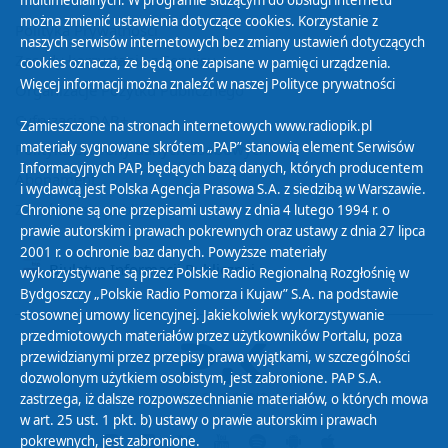
multimedialnych. W programie służącym do obsługi internetu
można zmienić ustawienia dotyczące cookies. Korzystanie z
Polityka Prywatności
naszych serwisów internetowych bez zmiany ustawień dotyczących
Zasady korzystania z Serwisu
cookies oznacza, że będą one zapisane w pamięci urządzenia.
Więcej informacji można znaleźć w naszej
Polityce prywatności
Organizacje Pożytku Publicznego
Cyfryzacja DAB+
Zamieszczone na stronach internetowych www.radiopik.pl
materiały sygnowane skrótem „PAP” stanowią element Serwisów
Polityka ochrony danych osobowych
Informacyjnych PAP, będących bazą danych, których producentem
Abonament
i wydawcą jest Polska Agencja Prasowa S.A. z siedzibą w Warszawie.
Zamówienia publiczne
Chronione są one przepisami ustawy z dnia 4 lutego 1994 r. o
prawie autorskim i prawach pokrewnych oraz ustawy z dnia 27 lipca
2001 r. o ochronie baz danych. Powyższe materiały
Biuletyn Informacji Publicznej
wykorzystywane są przez Polskie Radio Regionalną Rozgłośnię w
Bydgoszczy „Polskie Radio Pomorza i Kujaw” S.A. na podstawie
stosownej umowy licencyjnej. Jakiekolwiek wykorzystywanie
przedmiotowych materiałów przez użytkowników Portalu, poza
przewidzianymi przez przepisy prawa wyjątkami, w szczególności
dozwolonym użytkiem osobistym, jest zabronione. PAP S.A.
zastrzega, iż dalsze rozpowszechnianie materiałów, o których mowa
w art. 25 ust. 1 pkt. b) ustawy o prawie autorskim i prawach
pokrewnych, jest zabronione.