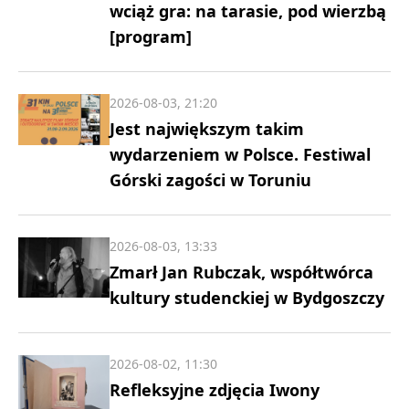
wciąż gra: na tarasie, pod wierzbą
[program]
2026-08-03, 21:20
Jest największym takim
wydarzeniem w Polsce. Festiwal
Górski zagości w Toruniu
2026-08-03, 13:33
Zmarł Jan Rubczak, współtwórca
kultury studenckiej w Bydgoszczy
2026-08-02, 11:30
Refleksyjne zdjęcia Iwony