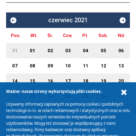
czerwiec 2021
Pon.
Wt.
Śr.
Czw.
Pt.
Sob.
Nd.
31
01
02
03
04
05
06
07
08
09
10
11
12
13
14
15
16
17
18
19
20
Ważne: nasze strony wykorzystują pliki cookies.
21
22
23
24
25
26
27
Używamy informacji zapisanych za pomocą cookies i podobnych
technologii m.in. w celach reklamowych i statystycznych oraz w celu
28
29
30
01
02
03
04
dostosowania naszych serwisów do indywidualnych potrzeb
użytkowników. Mogą też stosować je współpracujący z nami
reklamodawcy, firmy badawcze oraz dostawcy aplikacji