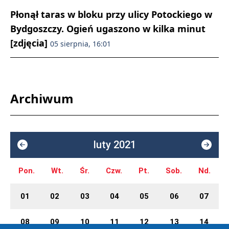
Płonął taras w bloku przy ulicy Potockiego w
Bydgoszczy. Ogień ugaszono w kilka minut
[zdjęcia]
05 sierpnia, 16:01
Archiwum
luty 2021
Pon.
Wt.
Śr.
Czw.
Pt.
Sob.
Nd.
01
02
03
04
05
06
07
08
09
10
11
12
13
14