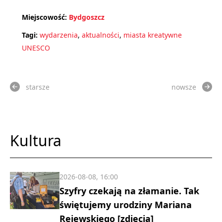
Miejscowość:
Bydgoszcz
Tagi:
wydarzenia
,
aktualności
,
miasta kreatywne
UNESCO
starsze
nowsze
Kultura
2026-08-08, 16:00
Szyfry czekają na złamanie. Tak
świętujemy urodziny Mariana
Rejewskiego [zdjęcia]