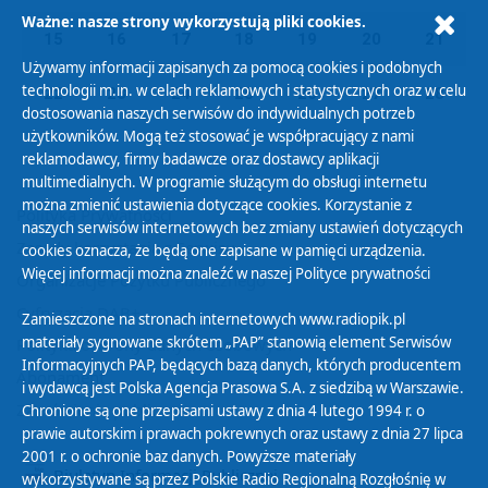
Ważne: nasze strony wykorzystują pliki cookies.
15
16
17
18
19
20
21
Używamy informacji zapisanych za pomocą cookies i podobnych
technologii m.in. w celach reklamowych i statystycznych oraz w celu
22
23
24
25
26
27
28
dostosowania naszych serwisów do indywidualnych potrzeb
użytkowników. Mogą też stosować je współpracujący z nami
reklamodawcy, firmy badawcze oraz dostawcy aplikacji
multimedialnych. W programie służącym do obsługi internetu
można zmienić ustawienia dotyczące cookies. Korzystanie z
Polityka Prywatności
naszych serwisów internetowych bez zmiany ustawień dotyczących
Zasady korzystania z Serwisu
cookies oznacza, że będą one zapisane w pamięci urządzenia.
Więcej informacji można znaleźć w naszej
Polityce prywatności
Organizacje Pożytku Publicznego
Cyfryzacja DAB+
Zamieszczone na stronach internetowych www.radiopik.pl
materiały sygnowane skrótem „PAP” stanowią element Serwisów
Polityka ochrony danych osobowych
Informacyjnych PAP, będących bazą danych, których producentem
Abonament
i wydawcą jest Polska Agencja Prasowa S.A. z siedzibą w Warszawie.
Zamówienia publiczne
Chronione są one przepisami ustawy z dnia 4 lutego 1994 r. o
prawie autorskim i prawach pokrewnych oraz ustawy z dnia 27 lipca
2001 r. o ochronie baz danych. Powyższe materiały
Biuletyn Informacji Publicznej
wykorzystywane są przez Polskie Radio Regionalną Rozgłośnię w