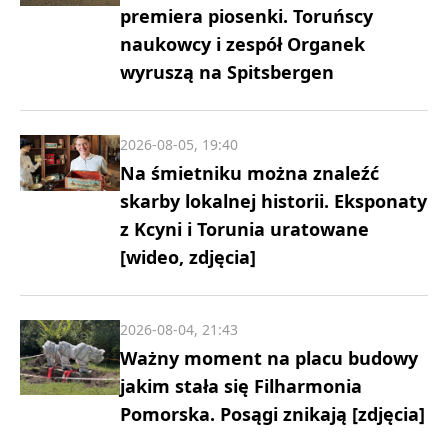
premiera piosenki. Toruńscy
naukowcy i zespół Organek
wyruszą na Spitsbergen
2026-08-05, 19:40
Na śmietniku można znaleźć
skarby lokalnej historii. Eksponaty
z Kcyni i Torunia uratowane
[wideo, zdjęcia]
2026-08-04, 21:43
Ważny moment na placu budowy
jakim stała się Filharmonia
Pomorska. Posągi znikają [zdjęcia]