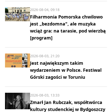
2026-08-04, 09:18
Filharmonia Pomorska chwilowo
jest „bezdomna", ale muzyka
wciąż gra: na tarasie, pod wierzbą
[program]
2026-08-03, 21:20
Jest największym takim
wydarzeniem w Polsce. Festiwal
Górski zagości w Toruniu
2026-08-03, 13:33
Zmarł Jan Rubczak, współtwórca
kultury studenckiej w Bydgoszczy