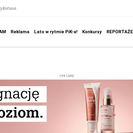
Sykstusa
AM
Reklama
Lato w rytmie PiK-a!
Konkursy
REPORTAŻE
reklama