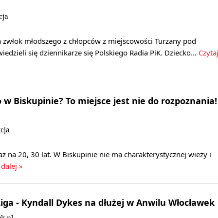
cja
ja zwłok młodszego z chłopców z miejscowości Turzany pod
edzieli się dziennikarze się Polskiego Radia PiK. Dziecko…
Czyta
 w Biskupinie? To miejsce jest nie do rozpoznania!
cja
z na 20, 30 lat. W Biskupinie nie ma charakterystycznej wieży i
dalej »
iga - Kyndall Dykes na dłużej w Anwilu Włocławek
k.pl