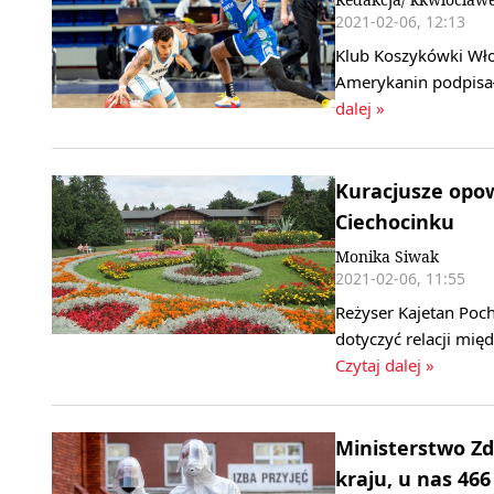
2021-02-06, 12:13
Klub Koszykówki Wło
Amerykanin podpisa
dalej »
Kuracjusze opo
Ciechocinku
Monika Siwak
2021-02-06, 11:55
Reżyser Kajetan Poc
dotyczyć relacji mię
Czytaj dalej »
Ministerstwo Z
kraju, u nas 466