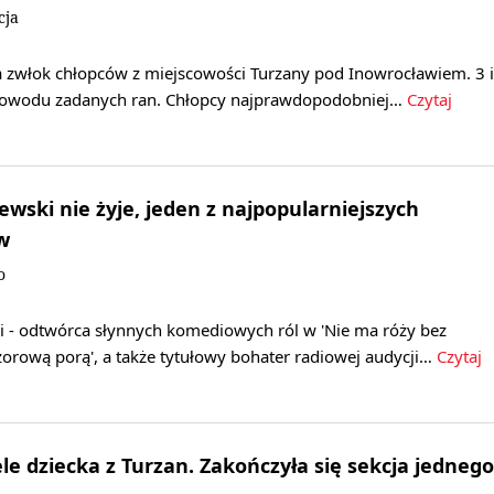
cja
ja zwłok chłopców z miejscowości Turzany pod Inowrocławiem. 3 i
z powodu zadanych ran. Chłopcy najprawdopodobniej…
Czytaj
ewski nie żyje, jeden z najpopularniejszych
w
o
i - odtwórca słynnych komediowych ról w 'Nie ma róży bez
czorową porą', a także tytułowy bohater radiowej audycji…
Czytaj
le dziecka z Turzan. Zakończyła się sekcja jednego