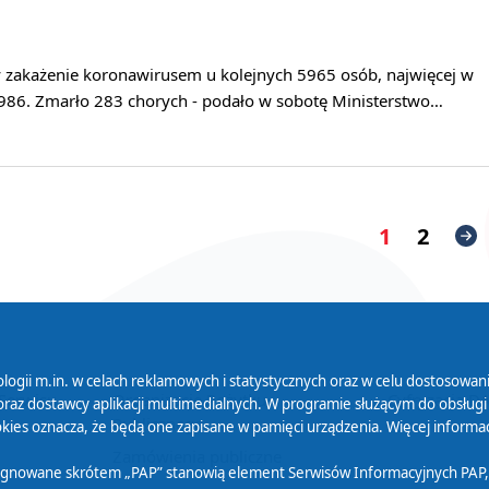
y zakażenie koronawirusem u kolejnych 5965 osób, najwięcej w
986. Zmarło 283 chorych - podało w sobotę Ministerstwo…
1
2
logii m.in. w celach reklamowych i statystycznych oraz w celu dostosow
 Serwisu
Organizacje Pożytku
Cyfryzacja D
raz dostawcy aplikacji multimedialnych. W programie służącym do obsługi
Publicznego
ies oznacza, że będą one zapisane w pamięci urządzenia. Więcej informac
Zamówienia publiczne
sygnowane skrótem „PAP” stanowią element Serwisów Informacyjnych PAP,