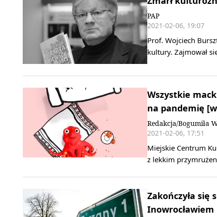
Zmarł kulturozn
PAP
2021-02-06, 19:07
Prof. Wojciech Bursz
kultury. Zajmował s
Wszystkie macki
na pandemię [w
Redakcja/Bogumiła W
2021-02-06, 17:51
Miejskie Centrum Ku
z lekkim przymrużen
Zakończyła się 
Inowrocławiem