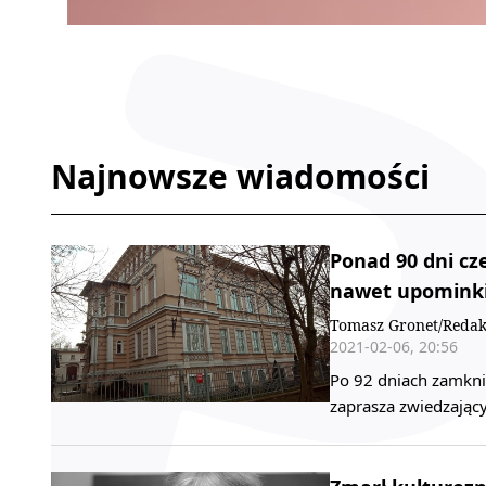
Najnowsze wiadomości
Ponad 90 dni cze
nawet upomink
Tomasz Gronet/Redak
2021-02-06, 20:56
Po 92 dniach zamkn
zaprasza zwiedzając