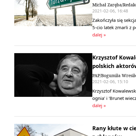
Michał Zaręba/Redak
2021-02-06, 16:48
Zakończyła się sekc
5-cio latek zmarli 
dalej »
Krzysztof Kowal
polskich aktoró
PAP/Bogumiła Wresił
2021-02-06, 15:10
Krzysztof Kowalewsk
ognia' i 'Brunet wie
dalej »
Rany kłute w cie