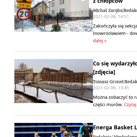
z chłopców
Michał Zaręba/Redak
2021-02-06, 14:51
Zakończyła się sekc
Inowrocławiem - dowi
dalej »
Co się wydarzyło
[zdjęcia]
Tomasz Gronet/Redak
2021-02-06, 13:45
Można zobaczyć to ra
części murów.
Czytaj 
Energa Basket L
Redakcja/ kkwloclawe