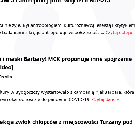
awca i antropolog prof. Wojciech Burszta
ta nie żyje. Był antropologiem, kulturoznawcą, eseistą i krytykie
ię badaniami z kręgu antropologii współczesności…
Czytaj dalej »
 i maski Barbary! MCK proponuje inne spojrzenie
ideo]
resiło
ltury w Bydgoszczy wystartowało z kampanią #jakBarbara, która
iem oka, odnosi się do pandemii COVID-19.
Czytaj dalej »
sekcja zwłok chłopców z miejscowości Turzany pod