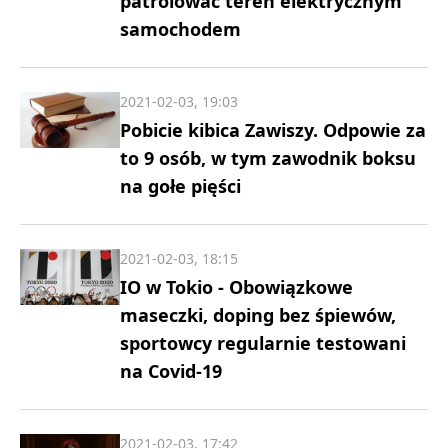
patrolować teren elektrycznym
samochodem
2021-02-03, 19:03
Pobicie kibica Zawiszy. Odpowie za
to 9 osób, w tym zawodnik boksu
na gołe pięści
2021-02-03, 18:15
IO w Tokio - Obowiązkowe
maseczki, doping bez śpiewów,
sportowcy regularnie testowani
na Covid-19
2021-02-03, 17:42