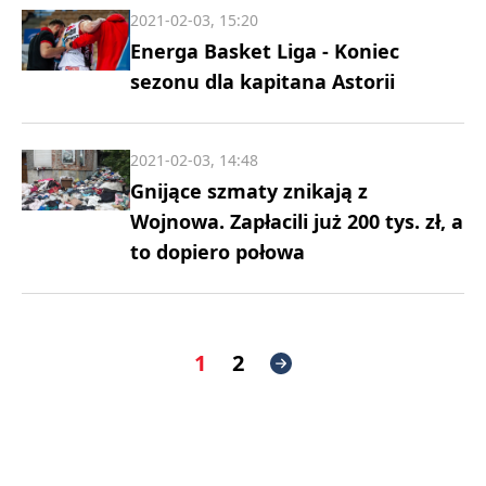
2021-02-03, 15:20
Energa Basket Liga - Koniec
sezonu dla kapitana Astorii
2021-02-03, 14:48
Gnijące szmaty znikają z
Wojnowa. Zapłacili już 200 tys. zł, a
to dopiero połowa
1
2