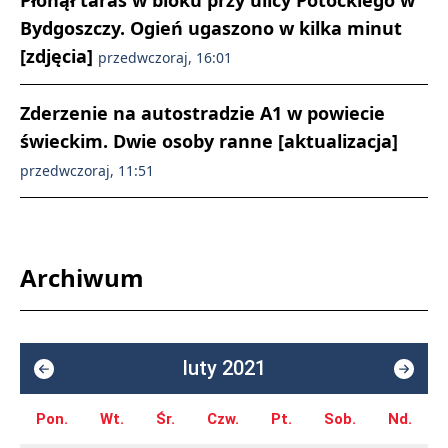
Płonął taras w bloku przy ulicy Potockiego w
Bydgoszczy. Ogień ugaszono w kilka minut
[zdjęcia]
przedwczoraj, 16:01
Zderzenie na autostradzie A1 w powiecie
świeckim. Dwie osoby ranne [aktualizacja]
przedwczoraj, 11:51
Archiwum
luty 2021
Pon.
Wt.
Śr.
Czw.
Pt.
Sob.
Nd.