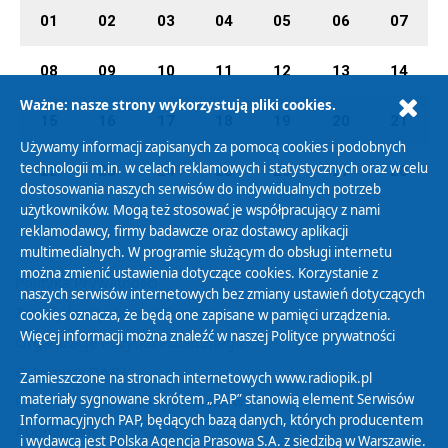
01
02
03
04
05
06
07
08
09
10
11
12
13
14
Ważne: nasze strony wykorzystują pliki cookies.
15
16
17
18
19
20
21
Używamy informacji zapisanych za pomocą cookies i podobnych
technologii m.in. w celach reklamowych i statystycznych oraz w celu
22
23
24
25
26
27
28
dostosowania naszych serwisów do indywidualnych potrzeb
użytkowników. Mogą też stosować je współpracujący z nami
reklamodawcy, firmy badawcze oraz dostawcy aplikacji
multimedialnych. W programie służącym do obsługi internetu
można zmienić ustawienia dotyczące cookies. Korzystanie z
Polityka Prywatności
naszych serwisów internetowych bez zmiany ustawień dotyczących
Zasady korzystania z Serwisu
cookies oznacza, że będą one zapisane w pamięci urządzenia.
Więcej informacji można znaleźć w naszej
Polityce prywatności
Organizacje Pożytku Publicznego
Cyfryzacja DAB+
Zamieszczone na stronach internetowych www.radiopik.pl
materiały sygnowane skrótem „PAP” stanowią element Serwisów
Polityka ochrony danych osobowych
Informacyjnych PAP, będących bazą danych, których producentem
Abonament
i wydawcą jest Polska Agencja Prasowa S.A. z siedzibą w Warszawie.