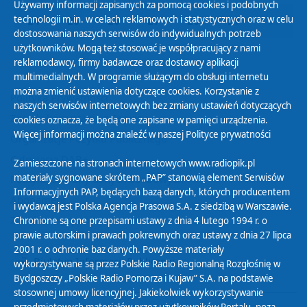
Używamy informacji zapisanych za pomocą cookies i podobnych
technologii m.in. w celach reklamowych i statystycznych oraz w celu
24
25
26
27
28
29
01
dostosowania naszych serwisów do indywidualnych potrzeb
użytkowników. Mogą też stosować je współpracujący z nami
reklamodawcy, firmy badawcze oraz dostawcy aplikacji
multimedialnych. W programie służącym do obsługi internetu
można zmienić ustawienia dotyczące cookies. Korzystanie z
Polityka Prywatności
naszych serwisów internetowych bez zmiany ustawień dotyczących
Zasady korzystania z Serwisu
cookies oznacza, że będą one zapisane w pamięci urządzenia.
Więcej informacji można znaleźć w naszej
Polityce prywatności
Organizacje Pożytku Publicznego
Cyfryzacja DAB+
Zamieszczone na stronach internetowych www.radiopik.pl
materiały sygnowane skrótem „PAP” stanowią element Serwisów
Polityka ochrony danych osobowych
Informacyjnych PAP, będących bazą danych, których producentem
Abonament
i wydawcą jest Polska Agencja Prasowa S.A. z siedzibą w Warszawie.
Zamówienia publiczne
Chronione są one przepisami ustawy z dnia 4 lutego 1994 r. o
prawie autorskim i prawach pokrewnych oraz ustawy z dnia 27 lipca
2001 r. o ochronie baz danych. Powyższe materiały
Biuletyn Informacji Publicznej
wykorzystywane są przez Polskie Radio Regionalną Rozgłośnię w
Bydgoszczy „Polskie Radio Pomorza i Kujaw” S.A. na podstawie
stosownej umowy licencyjnej. Jakiekolwiek wykorzystywanie