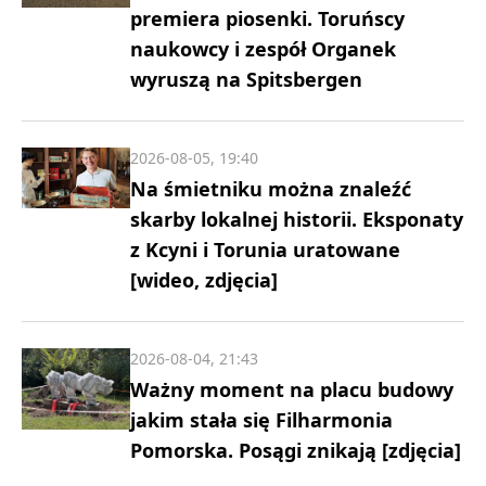
premiera piosenki. Toruńscy
naukowcy i zespół Organek
wyruszą na Spitsbergen
2026-08-05, 19:40
Na śmietniku można znaleźć
skarby lokalnej historii. Eksponaty
z Kcyni i Torunia uratowane
[wideo, zdjęcia]
2026-08-04, 21:43
Ważny moment na placu budowy
jakim stała się Filharmonia
Pomorska. Posągi znikają [zdjęcia]