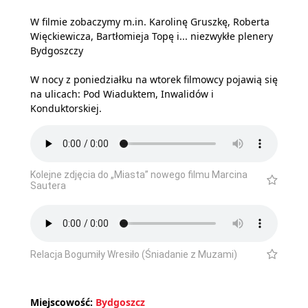
W filmie zobaczymy m.in. Karolinę Gruszkę, Roberta
Więckiewicza, Bartłomieja Topę i... niezwykłe plenery
Bydgoszczy
W nocy z poniedziałku na wtorek filmowcy pojawią się
na ulicach: Pod Wiaduktem, Inwalidów i
Konduktorskiej.
Kolejne zdjęcia do „Miasta” nowego filmu Marcina
Sautera
Relacja Bogumiły Wresiło (Śniadanie z Muzami)
Miejscowość:
Bydgoszcz