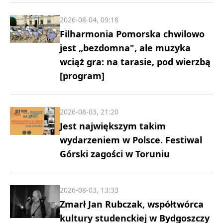
2026-08-04, 09:18
Filharmonia Pomorska chwilowo
jest „bezdomna", ale muzyka
wciąż gra: na tarasie, pod wierzbą
[program]
2026-08-03, 21:20
Jest największym takim
wydarzeniem w Polsce. Festiwal
Górski zagości w Toruniu
2026-08-03, 13:33
Zmarł Jan Rubczak, współtwórca
kultury studenckiej w Bydgoszczy