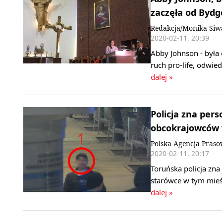
zaczęła od Bydg
Redakcja/Monika Siw
2020-02-11, 20:39
Abby Johnson - była 
ruch pro-life, odwie
dalej »
Policja zna pers
obcokrajowców 
Polska Agencja Pras
2020-02-11, 20:17
Toruńska policja zn
starówce w tym mieśc
dalej »