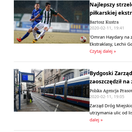
Najlepszy strze
piłkarskiej ekst
Bartosz Kustra
2020-02-11, 19:41
'Omran Haydary na z
Ekstraklasy, Lechii 
Czytaj dalej »
Bydgoski Zarząd
zaoszczędził na 
Polska Agencja Pras
2020-02-11, 19:05
Zarząd Dróg Miejski
utrzymania ulic od l
dalej »