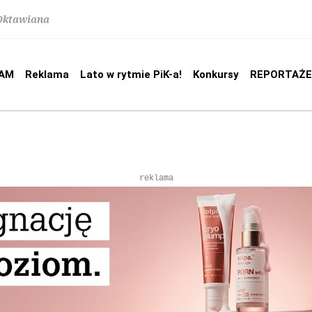
 Oktawiana
AM
Reklama
Lato w rytmie PiK-a!
Konkursy
REPORTAŻE
reklama