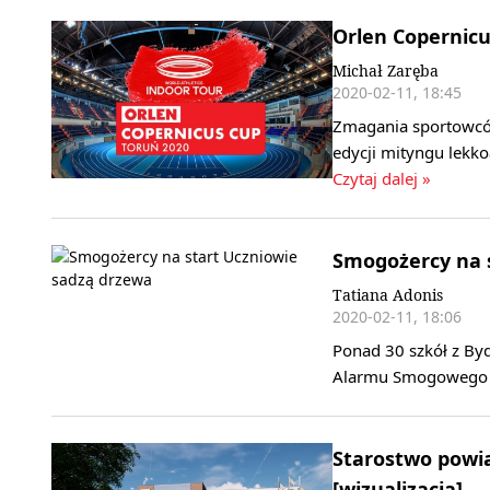
Orlen Copernicu
Michał Zaręba
2020-02-11, 18:45
Zmagania sportowców 
edycji mityngu lekk
Czytaj dalej »
Smogożercy na s
Tatiana Adonis
2020-02-11, 18:06
Ponad 30 szkół z Byd
Alarmu Smogowego p
Starostwo powi
[wizualizacja]