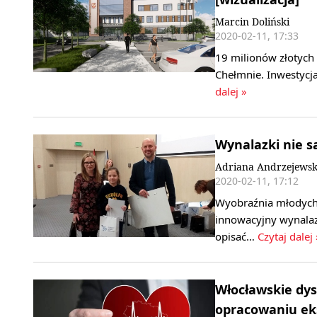
Marcin Doliński
2020-02-11, 17:33
19 milionów złotyc
Chełmnie. Inwestycja
dalej »
Wynalazki nie s
Adriana Andrzejewsk
2020-02-11, 17:12
Wyobraźnia młodych 
innowacyjny wynalaz
opisać…
Czytaj dalej 
Włocławskie dys
opracowaniu ek