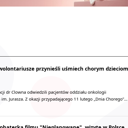
 wolontariusze przynieśli uśmiech chorym dziecio
ji dr Clowna odwiedzili pacjentów oddziału onkologii
 im. Jurasza. Z okazji przypadającego 11 lutego „Dnia Chorego”…
ohaterka filmu "Nieplanowane", wizytę w Polsce