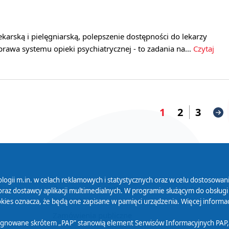
ekarską i pielęgniarską, polepszenie dostępności do lekarzy
prawa systemu opieki psychiatrycznej - to zadania na…
Czytaj
1
2
3
logii m.in. w celach reklamowych i statystycznych oraz w celu dostosow
 Serwisu
Organizacje Pożytku
Cyfryzacja D
raz dostawcy aplikacji multimedialnych. W programie służącym do obsługi
Publicznego
ies oznacza, że będą one zapisane w pamięci urządzenia. Więcej informac
Zamówienia publiczne
sygnowane skrótem „PAP” stanowią element Serwisów Informacyjnych PAP,