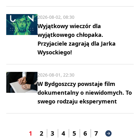
2026-08-02, 08:30
Wyjątkowy wieczór dla
wyjątkowego chłopaka.
Przyjaciele zagrają dla Jarka
Wysockiego!
2026-08-01, 22:30
W Bydgoszczy powstaje film
dokumentalny o niewidomych. To
swego rodzaju eksperyment
1
2
3
4
5
6
7