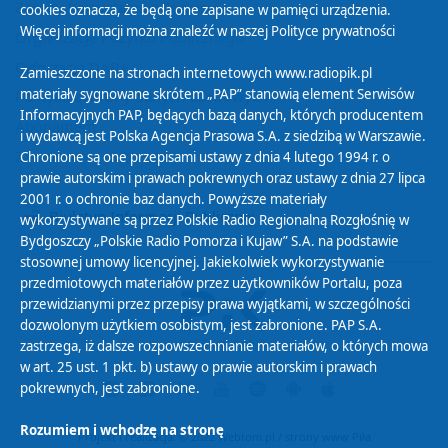
Zasady korzystania z Serwisu
cookies oznacza, że będą one zapisane w pamięci urządzenia.
Więcej informacji można znaleźć w naszej
Polityce prywatności
Organizacje Pożytku Publicznego
Cyfryzacja DAB+
Zamieszczone na stronach internetowych www.radiopik.pl
materiały sygnowane skrótem „PAP” stanowią element Serwisów
Polityka ochrony danych osobowych
Informacyjnych PAP, będących bazą danych, których producentem
Abonament
i wydawcą jest Polska Agencja Prasowa S.A. z siedzibą w Warszawie.
Zamówienia publiczne
Chronione są one przepisami ustawy z dnia 4 lutego 1994 r. o
prawie autorskim i prawach pokrewnych oraz ustawy z dnia 27 lipca
2001 r. o ochronie baz danych. Powyższe materiały
Biuletyn Informacji Publicznej
wykorzystywane są przez Polskie Radio Regionalną Rozgłośnię w
Bydgoszczy „Polskie Radio Pomorza i Kujaw” S.A. na podstawie
stosownej umowy licencyjnej. Jakiekolwiek wykorzystywanie
przedmiotowych materiałów przez użytkowników Portalu, poza
przewidzianymi przez przepisy prawa wyjątkami, w szczególności
dozwolonym użytkiem osobistym, jest zabronione. PAP S.A.
zastrzega, iż dalsze rozpowszechnianie materiałów, o których mowa
w art. 25 ust. 1 pkt. b) ustawy o prawie autorskim i prawach
pokrewnych, jest zabronione.
Rozumiem i wchodzę na stronę
Projekt i realizacja: © 2022
Webtom.pl
/
strony www Piła