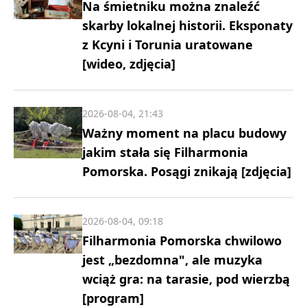
Na śmietniku można znaleźć
skarby lokalnej historii. Eksponaty
z Kcyni i Torunia uratowane
[wideo, zdjęcia]
2026-08-04, 21:43
Ważny moment na placu budowy
jakim stała się Filharmonia
Pomorska. Posągi znikają [zdjęcia]
2026-08-04, 09:18
Filharmonia Pomorska chwilowo
jest „bezdomna", ale muzyka
wciąż gra: na tarasie, pod wierzbą
[program]