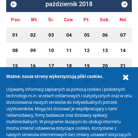
październik 2018
Pon.
Wt.
Śr.
Czw.
Pt.
Sob.
Nd.
01
02
03
04
05
06
07
08
09
10
11
12
13
14
15
16
17
18
19
20
21
Ważne: nasze strony wykorzystują pliki cookies.
22
23
24
25
26
27
28
Używamy informacji zapisanych za pomocą cookies i podobnych
technologii m.in. w celach reklamowych i statystycznych oraz w celu
29
30
31
01
02
03
04
dostosowania naszych serwisów do indywidualnych potrzeb
użytkowników. Mogą też stosować je współpracujący z nami
reklamodawcy, firmy badawcze oraz dostawcy aplikacji
multimedialnych. W programie służącym do obsługi internetu
można zmienić ustawienia dotyczące cookies. Korzystanie z
Polityka Prywatności
naszych serwisów internetowych bez zmiany ustawień dotyczących