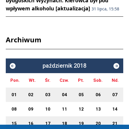
bydgoskich Wyżynach. Kierowca był pod
wpływem alkoholu [aktualizacja]
31 lipca, 15:58
Archiwum
październik 2018
Pon.
Wt.
Śr.
Czw.
Pt.
Sob.
Nd.
01
02
03
04
05
06
07
08
09
10
11
12
13
14
15
16
17
18
19
20
21