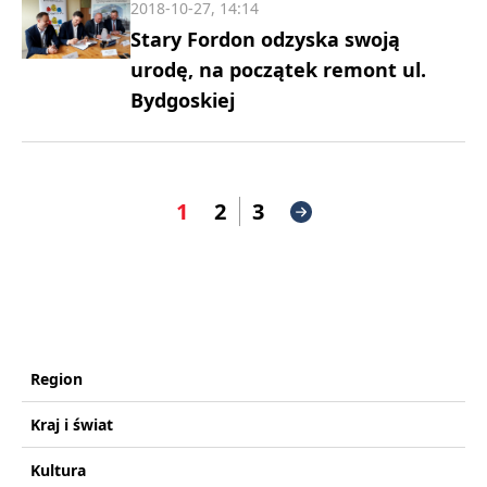
2018-10-27, 14:14
Stary Fordon odzyska swoją
urodę, na początek remont ul.
Bydgoskiej
1
2
3
Region
Kraj i świat
Kultura