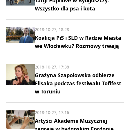
Targi Pupilove w Bydgoszczy.
Wszystko dla psa i kota
2018-10-27, 18:28
Koalicja PiS i SLD w Radzie Miasta
we Włocławku? Rozmowy trwają
2018-10-27, 17:38
Grażyna Szapołowska odbierze
Flisaka podczas festiwalu Tofifest
w Toruniu
2018-10-27, 17:16
Artyści Akademii Muzycznej
zagrają w bydgoskim Fordonie