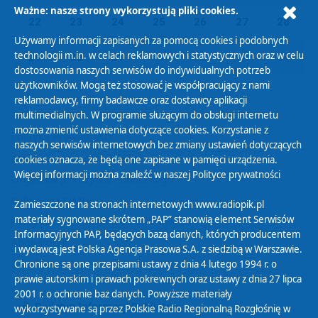
Ważne: nasze strony wykorzystują pliki cookies.
22
23
24
25
26
27
28
Używamy informacji zapisanych za pomocą cookies i podobnych
technologii m.in. w celach reklamowych i statystycznych oraz w celu
29
30
31
01
02
03
04
dostosowania naszych serwisów do indywidualnych potrzeb
użytkowników. Mogą też stosować je współpracujący z nami
reklamodawcy, firmy badawcze oraz dostawcy aplikacji
multimedialnych. W programie służącym do obsługi internetu
można zmienić ustawienia dotyczące cookies. Korzystanie z
Polityka Prywatności
naszych serwisów internetowych bez zmiany ustawień dotyczących
Zasady korzystania z Serwisu
cookies oznacza, że będą one zapisane w pamięci urządzenia.
Więcej informacji można znaleźć w naszej
Polityce prywatności
Organizacje Pożytku Publicznego
Cyfryzacja DAB+
Zamieszczone na stronach internetowych www.radiopik.pl
materiały sygnowane skrótem „PAP” stanowią element Serwisów
Polityka ochrony danych osobowych
Informacyjnych PAP, będących bazą danych, których producentem
Abonament
i wydawcą jest Polska Agencja Prasowa S.A. z siedzibą w Warszawie.
Zamówienia publiczne
Chronione są one przepisami ustawy z dnia 4 lutego 1994 r. o
prawie autorskim i prawach pokrewnych oraz ustawy z dnia 27 lipca
2001 r. o ochronie baz danych. Powyższe materiały
Biuletyn Informacji Publicznej
wykorzystywane są przez Polskie Radio Regionalną Rozgłośnię w