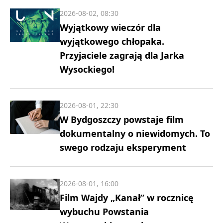
2026-08-02, 08:30
Wyjątkowy wieczór dla
wyjątkowego chłopaka.
Przyjaciele zagrają dla Jarka
Wysockiego!
2026-08-01, 22:30
W Bydgoszczy powstaje film
dokumentalny o niewidomych. To
swego rodzaju eksperyment
2026-08-01, 16:00
Film Wajdy „Kanał” w rocznicę
wybuchu Powstania