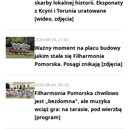
skarby lokalnej historii. Eksponaty
z Kcyni i Torunia uratowane
[wideo, zdjęcia]
2026-08-04, 21:43
Ważny moment na placu budowy
jakim stała się Filharmonia
Pomorska. Posągi znikają [zdjęcia]
2026-08-04, 09:18
Filharmonia Pomorska chwilowo
jest „bezdomna", ale muzyka
wciąż gra: na tarasie, pod wierzbą
[program]