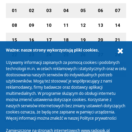
01
02
03
04
05
06
07
08
09
10
11
12
13
14
15
16
17
18
19
20
21
Ważne: nasze strony wykorzystują pliki cookies.
22
23
24
25
26
27
28
Używamy informacji zapisanych za pomocą cookies i podobnych
technologii m.in. w celach reklamowych i statystycznych oraz w celu
29
30
31
01
02
03
04
dostosowania naszych serwisów do indywidualnych potrzeb
użytkowników. Mogą też stosować je współpracujący z nami
reklamodawcy, firmy badawcze oraz dostawcy aplikacji
multimedialnych. W programie służącym do obsługi internetu
można zmienić ustawienia dotyczące cookies. Korzystanie z
Polityka Prywatności
naszych serwisów internetowych bez zmiany ustawień dotyczących
Zasady korzystania z Serwisu
cookies oznacza, że będą one zapisane w pamięci urządzenia.
Więcej informacji można znaleźć w naszej
Polityce prywatności
Organizacje Pożytku Publicznego
Cyfryzacja DAB+
Zamieszczone na stronach internetowych www.radiopik.pl