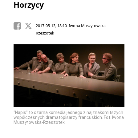
Horzycy
2017-05-13, 18:10 Iwona Muszytowska-
Rzeszotek
"Napis" to czarna komedia jednego z najznakomitszych
współczesnych dramatopisarzy francuskich. Fot. Iwona
Muszytowska-Rzeszotek