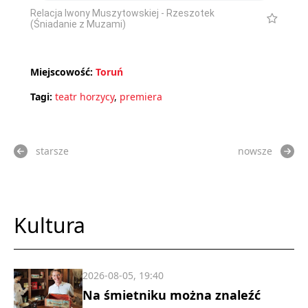
Relacja Iwony Muszytowskiej - Rzeszotek
(Śniadanie z Muzami)
Miejscowość:
Toruń
Tagi:
teatr horzycy
,
premiera
starsze
nowsze
Kultura
2026-08-05, 19:40
Na śmietniku można znaleźć