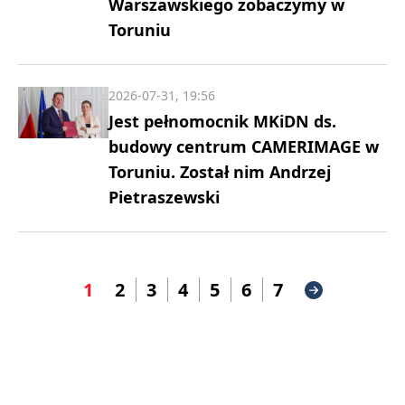
Warszawskiego zobaczymy w
Toruniu
2026-07-31, 19:56
Jest pełnomocnik MKiDN ds.
budowy centrum CAMERIMAGE w
Toruniu. Został nim Andrzej
Pietraszewski
1
2
3
4
5
6
7