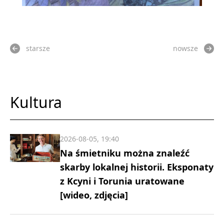
starsze
nowsze
Kultura
2026-08-05, 19:40
Na śmietniku można znaleźć
skarby lokalnej historii. Eksponaty
z Kcyni i Torunia uratowane
[wideo, zdjęcia]