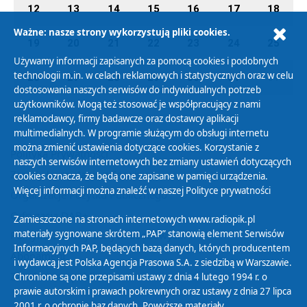
12
13
14
15
16
17
18
Ważne: nasze strony wykorzystują pliki cookies.
19
20
21
22
23
24
25
Używamy informacji zapisanych za pomocą cookies i podobnych
technologii m.in. w celach reklamowych i statystycznych oraz w celu
26
27
28
29
30
31
01
dostosowania naszych serwisów do indywidualnych potrzeb
użytkowników. Mogą też stosować je współpracujący z nami
reklamodawcy, firmy badawcze oraz dostawcy aplikacji
multimedialnych. W programie służącym do obsługi internetu
można zmienić ustawienia dotyczące cookies. Korzystanie z
Polityka Prywatności
naszych serwisów internetowych bez zmiany ustawień dotyczących
Zasady korzystania z Serwisu
cookies oznacza, że będą one zapisane w pamięci urządzenia.
Więcej informacji można znaleźć w naszej
Polityce prywatności
Organizacje Pożytku Publicznego
Cyfryzacja DAB+
Zamieszczone na stronach internetowych www.radiopik.pl
materiały sygnowane skrótem „PAP” stanowią element Serwisów
Polityka ochrony danych osobowych
Informacyjnych PAP, będących bazą danych, których producentem
Abonament
i wydawcą jest Polska Agencja Prasowa S.A. z siedzibą w Warszawie.
Zamówienia publiczne
Chronione są one przepisami ustawy z dnia 4 lutego 1994 r. o
prawie autorskim i prawach pokrewnych oraz ustawy z dnia 27 lipca
2001 r. o ochronie baz danych. Powyższe materiały