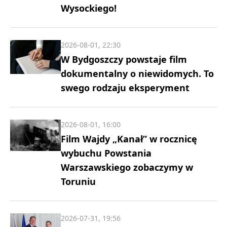
Wysockiego!
2026-08-01, 22:30
W Bydgoszczy powstaje film
dokumentalny o niewidomych. To
swego rodzaju eksperyment
2026-08-01, 16:00
Film Wajdy „Kanał” w rocznicę
wybuchu Powstania
Warszawskiego zobaczymy w
Toruniu
2026-07-31, 19:56