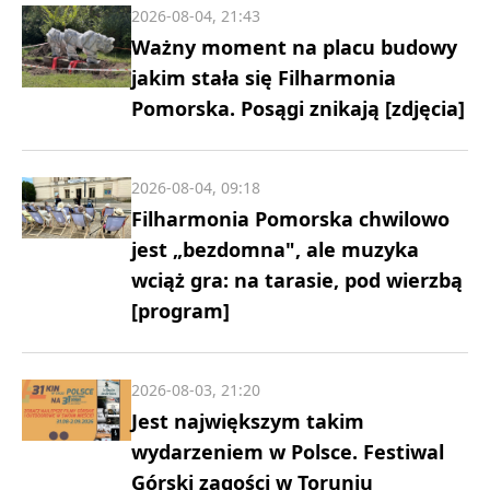
2026-08-04, 21:43
Ważny moment na placu budowy
jakim stała się Filharmonia
Pomorska. Posągi znikają [zdjęcia]
2026-08-04, 09:18
Filharmonia Pomorska chwilowo
jest „bezdomna", ale muzyka
wciąż gra: na tarasie, pod wierzbą
[program]
2026-08-03, 21:20
Jest największym takim
wydarzeniem w Polsce. Festiwal
Górski zagości w Toruniu