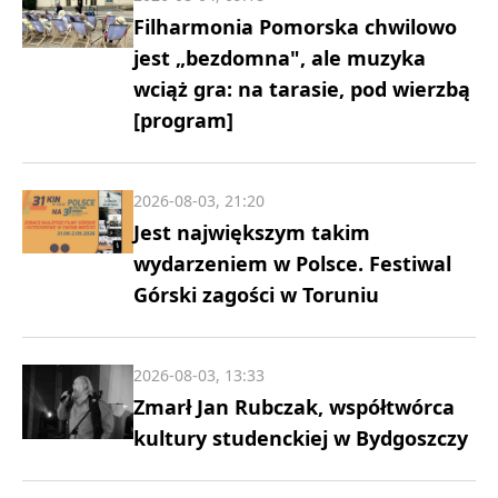
Filharmonia Pomorska chwilowo
jest „bezdomna", ale muzyka
wciąż gra: na tarasie, pod wierzbą
[program]
2026-08-03, 21:20
Jest największym takim
wydarzeniem w Polsce. Festiwal
Górski zagości w Toruniu
2026-08-03, 13:33
Zmarł Jan Rubczak, współtwórca
kultury studenckiej w Bydgoszczy