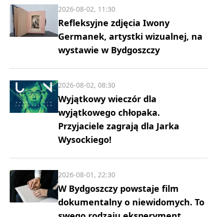
2026-08-02, 11:30
Refleksyjne zdjęcia Iwony
Germanek, artystki wizualnej, na
wystawie w Bydgoszczy
2026-08-02, 08:30
Wyjątkowy wieczór dla
wyjątkowego chłopaka.
Przyjaciele zagrają dla Jarka
Wysockiego!
2026-08-01, 22:30
W Bydgoszczy powstaje film
dokumentalny o niewidomych. To
swego rodzaju eksperyment