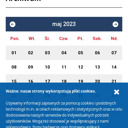
maj 2023
Pon.
Wt.
Śr.
Czw.
Pt.
Sob.
Nd.
01
02
03
04
05
06
07
08
09
10
11
12
13
14
15
16
17
18
19
20
21
Ważne: nasze strony wykorzystują pliki cookies.
22
23
24
25
26
27
28
Używamy informacji zapisanych za pomocą cookies i podobnych
technologii m.in. w celach reklamowych i statystycznych oraz w celu
29
30
31
01
02
03
04
dostosowania naszych serwisów do indywidualnych potrzeb
użytkowników. Mogą też stosować je współpracujący z nami
reklamodawcy, firmy badawcze oraz dostawcy aplikacji