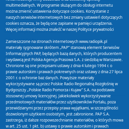
multimedialnych. W programie służącym do obsługi internetu
można zmienić ustawienia dotyczące cookies. Korzystanie z
Polityka Prywatności
naszych serwisów internetowych bez zmiany ustawień dotyczących
Zasady korzystania z Serwisu
cookies oznacza, że będą one zapisane w pamięci urządzenia.
Więcej informacji można znaleźć w naszej
Polityce prywatności
Organizacje Pożytku Publicznego
Cyfryzacja DAB+
Zamieszczone na stronach internetowych www.radiopik.pl
materiały sygnowane skrótem „PAP” stanowią element Serwisów
Polityka ochrony danych osobowych
Informacyjnych PAP, będących bazą danych, których producentem
Abonament
i wydawcą jest Polska Agencja Prasowa S.A. z siedzibą w Warszawie.
Zamówienia publiczne
Chronione są one przepisami ustawy z dnia 4 lutego 1994 r. o
prawie autorskim i prawach pokrewnych oraz ustawy z dnia 27 lipca
2001 r. o ochronie baz danych. Powyższe materiały
Biuletyn Informacji Publicznej
wykorzystywane są przez Polskie Radio Regionalną Rozgłośnię w
Bydgoszczy „Polskie Radio Pomorza i Kujaw” S.A. na podstawie
stosownej umowy licencyjnej. Jakiekolwiek wykorzystywanie
przedmiotowych materiałów przez użytkowników Portalu, poza
przewidzianymi przez przepisy prawa wyjątkami, w szczególności
dozwolonym użytkiem osobistym, jest zabronione. PAP S.A.
zastrzega, iż dalsze rozpowszechnianie materiałów, o których mowa
w art. 25 ust. 1 pkt. b) ustawy o prawie autorskim i prawach