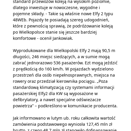
standard przewozów koleją na wysokim poziomie,
dlatego inwestuje w nowoczesne, wygodne i
pojemne składy. - Takie są właśnie nowe Elfy 2 typu
48WEb. Pojazdy te posiadają szereg udogodnień,
które z pewnością sprawią, że podróżowanie koleją
po Wielkopolsce stanie się jeszcze bardziej
komfortowe - ocenił Jankowiak.
Wyprodukowane dla Wielkopolski Elfy 2 mają 90,5 m
długości, 246 miejsc siedzących, a w sumie mogą
zabrać jednorazowo 536 pasażerów. Ezt mogą jeździć
z prędkością do 160 km/h. W pojazdach wydzielono
przestrzeń dla osób niepełnosprawnych, miejsca na
rowery oraz przedział kierownika pociągu. „Poza
standardową klimatyzacją czy systemami informacji
pasażerskiej Elfy2 dla KW są wyposażone w
defibrylatory, a nawet specjalne odświeżacze
powietrza” – podkreślono w komunikacie producenta.
Jak informowano w lutym ub. roku całkowita wartość
zamówienia podstawowego wyniosła 127,45 mln zł
brutto, z czego 48,7 mln zł stanowiło dofinansowanie