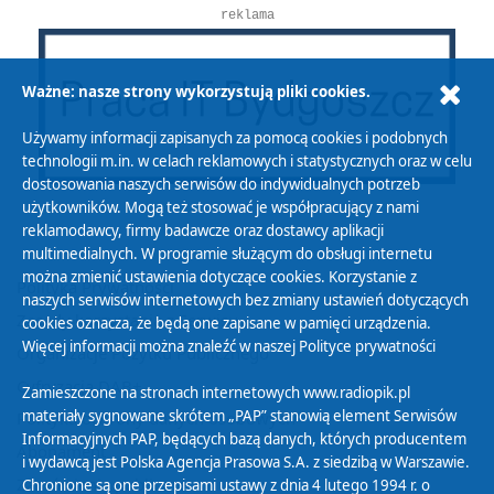
reklama
Ważne: nasze strony wykorzystują pliki cookies.
Używamy informacji zapisanych za pomocą cookies i podobnych
technologii m.in. w celach reklamowych i statystycznych oraz w celu
dostosowania naszych serwisów do indywidualnych potrzeb
użytkowników. Mogą też stosować je współpracujący z nami
reklamodawcy, firmy badawcze oraz dostawcy aplikacji
multimedialnych. W programie służącym do obsługi internetu
można zmienić ustawienia dotyczące cookies. Korzystanie z
Polityka Prywatności
naszych serwisów internetowych bez zmiany ustawień dotyczących
Zasady korzystania z Serwisu
cookies oznacza, że będą one zapisane w pamięci urządzenia.
Więcej informacji można znaleźć w naszej
Polityce prywatności
Organizacje Pożytku Publicznego
Cyfryzacja DAB+
Zamieszczone na stronach internetowych www.radiopik.pl
materiały sygnowane skrótem „PAP” stanowią element Serwisów
Polityka ochrony danych osobowych
Informacyjnych PAP, będących bazą danych, których producentem
Abonament
i wydawcą jest Polska Agencja Prasowa S.A. z siedzibą w Warszawie.
Zamówienia publiczne
Chronione są one przepisami ustawy z dnia 4 lutego 1994 r. o