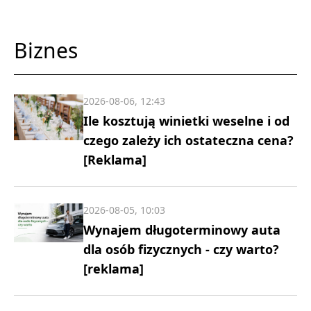
Biznes
2026-08-06, 12:43
Ile kosztują winietki weselne i od
czego zależy ich ostateczna cena?
[Reklama]
2026-08-05, 10:03
Wynajem długoterminowy auta
dla osób fizycznych - czy warto?
[reklama]