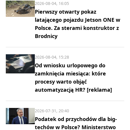
2026-08-04, 16:05
Pierwszy otwarty pokaz
latającego pojazdu Jetson ONE w
Polsce. Za sterami konstruktor z
Brodnicy
2026-08-04, 15:28
Od wniosku urlopowego do
zamknięcia miesiąca: które
procesy warto objąć
automatyzacją HR? [reklama]
2026-07-31, 20:40
Podatek od przychodów dla big-
techów w Polsce? Ministerstwo