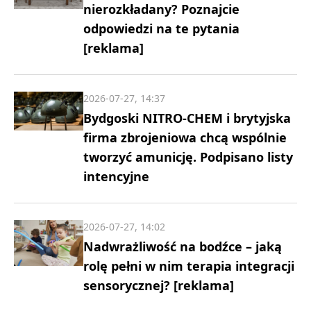
nierozkładany? Poznajcie
odpowiedzi na te pytania
[reklama]
2026-07-27, 14:37
Bydgoski NITRO-CHEM i brytyjska
firma zbrojeniowa chcą wspólnie
tworzyć amunicję. Podpisano listy
intencyjne
2026-07-27, 14:02
Nadwrażliwość na bodźce – jaką
rolę pełni w nim terapia integracji
sensorycznej? [reklama]