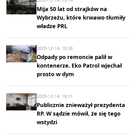
2020-12-14, 19:14
Mija 50 lat od strajków na
Wybrzeżu, które krwawo tłumiły
władze PRL
2020-12-14, 18:28
Odpady po remoncie palił w
kontenerze. Eko Patrol wjechał
prosto w dym
2020-12-14, 18:11
Publicznie znieważył prezydenta
RP. W sądzie mówił, że się tego
wstydzi