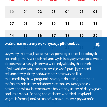
30
01
02
03
04
05
06
07
08
09
10
11
12
13
14
15
16
17
18
19
20
Ważne: nasze strony wykorzystują pliki cookies.
21
22
23
24
25
26
27
Używamy informacji zapisanych za pomocą cookies i podobnych
technologii m.in. w celach reklamowych i statystycznych oraz w celu
28
29
30
31
01
02
03
dostosowania naszych serwisów do indywidualnych potrzeb
użytkowników. Mogą też stosować je współpracujący z nami
reklamodawcy, firmy badawcze oraz dostawcy aplikacji
multimedialnych. W programie służącym do obsługi internetu
można zmienić ustawienia dotyczące cookies. Korzystanie z
Polityka Prywatności
naszych serwisów internetowych bez zmiany ustawień dotyczących
Zasady korzystania z Serwisu
cookies oznacza, że będą one zapisane w pamięci urządzenia.
Więcej informacji można znaleźć w naszej
Polityce prywatności
Organizacje Pożytku Publicznego