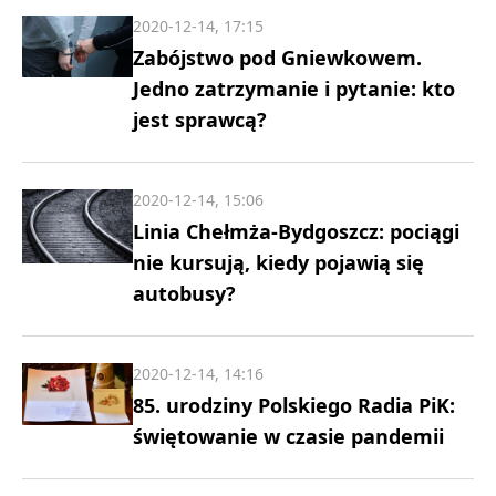
2020-12-14, 17:15
Zabójstwo pod Gniewkowem.
Jedno zatrzymanie i pytanie: kto
jest sprawcą?
2020-12-14, 15:06
Linia Chełmża-Bydgoszcz: pociągi
nie kursują, kiedy pojawią się
autobusy?
2020-12-14, 14:16
85. urodziny Polskiego Radia PiK:
świętowanie w czasie pandemii