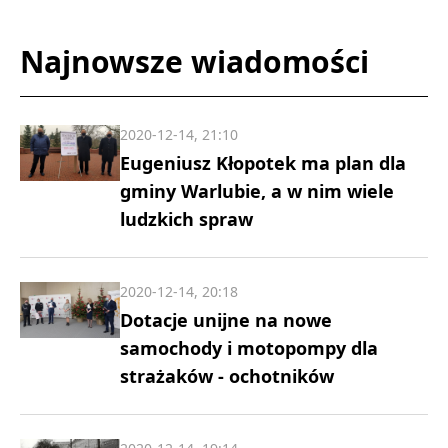
Najnowsze wiadomości
2020-12-14, 21:10
Eugeniusz Kłopotek ma plan dla
gminy Warlubie, a w nim wiele
ludzkich spraw
2020-12-14, 20:18
Dotacje unijne na nowe
samochody i motopompy dla
strażaków - ochotników