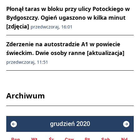
Płonął taras w bloku przy ulicy Potockiego w
Bydgoszczy. Ogień ugaszono w kilka minut
[zdjęcia]
przedwczoraj, 16:01
Zderzenie na autostradzie A1 w powiecie
świeckim. Dwie osoby ranne [aktualizacja]
przedwczoraj, 11:51
Archiwum
grudzień 2020
Pon.
Wt.
Śr.
Czw.
Pt.
Sob.
Nd.