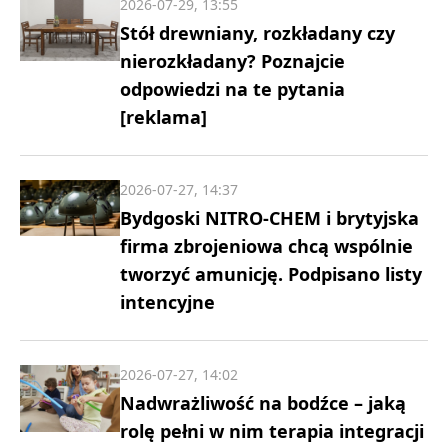
2026-07-29, 13:55
Stół drewniany, rozkładany czy
nierozkładany? Poznajcie
odpowiedzi na te pytania
[reklama]
2026-07-27, 14:37
Bydgoski NITRO-CHEM i brytyjska
firma zbrojeniowa chcą wspólnie
tworzyć amunicję. Podpisano listy
intencyjne
2026-07-27, 14:02
Nadwrażliwość na bodźce – jaką
rolę pełni w nim terapia integracji