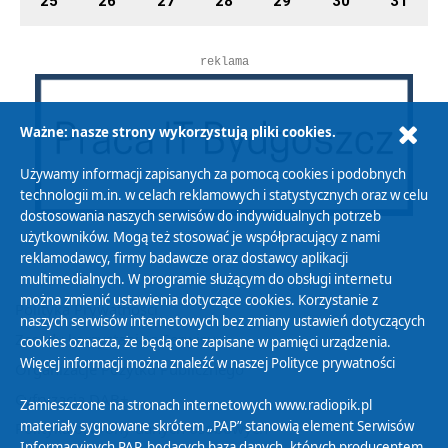
25
26
27
28
29
30
31
reklama
Ważne: nasze strony wykorzystują pliki cookies.
Używamy informacji zapisanych za pomocą cookies i podobnych
technologii m.in. w celach reklamowych i statystycznych oraz w celu
dostosowania naszych serwisów do indywidualnych potrzeb
użytkowników. Mogą też stosować je współpracujący z nami
reklamodawcy, firmy badawcze oraz dostawcy aplikacji
multimedialnych. W programie służącym do obsługi internetu
można zmienić ustawienia dotyczące cookies. Korzystanie z
Polityka Prywatności
naszych serwisów internetowych bez zmiany ustawień dotyczących
Zasady korzystania z Serwisu
cookies oznacza, że będą one zapisane w pamięci urządzenia.
Więcej informacji można znaleźć w naszej
Polityce prywatności
Organizacje Pożytku Publicznego
Cyfryzacja DAB+
Zamieszczone na stronach internetowych www.radiopik.pl
materiały sygnowane skrótem „PAP” stanowią element Serwisów
Polityka ochrony danych osobowych
Informacyjnych PAP, będących bazą danych, których producentem