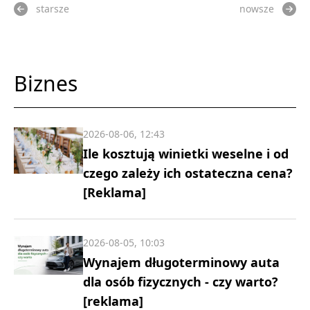
starsze
nowsze
Biznes
2026-08-06, 12:43
Ile kosztują winietki weselne i od
czego zależy ich ostateczna cena?
[Reklama]
2026-08-05, 10:03
Wynajem długoterminowy auta
dla osób fizycznych - czy warto?
[reklama]