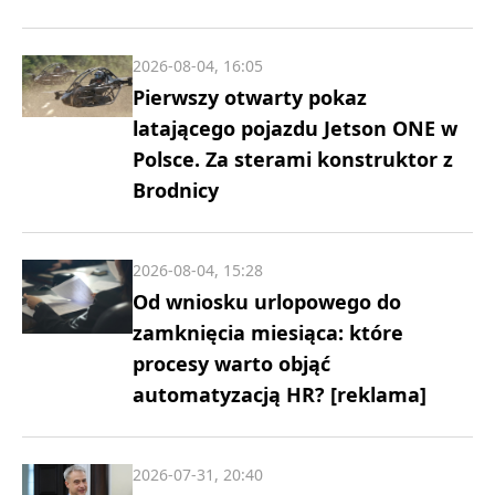
2026-08-04, 16:05
Pierwszy otwarty pokaz
latającego pojazdu Jetson ONE w
Polsce. Za sterami konstruktor z
Brodnicy
2026-08-04, 15:28
Od wniosku urlopowego do
zamknięcia miesiąca: które
procesy warto objąć
automatyzacją HR? [reklama]
2026-07-31, 20:40