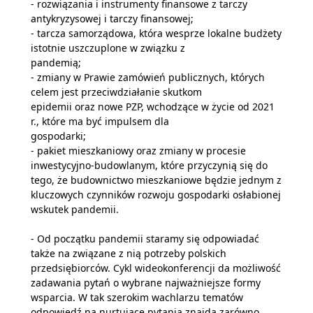
- rozwiązania i instrumenty finansowe z tarczy
antykryzysowej i tarczy finansowej;
- tarcza samorządowa, która wesprze lokalne budżety
istotnie uszczuplone w związku z
pandemią;
- zmiany w Prawie zamówień publicznych, których
celem jest przeciwdziałanie skutkom
epidemii oraz nowe PZP, wchodzące w życie od 2021
r., które ma być impulsem dla
gospodarki;
- pakiet mieszkaniowy oraz zmiany w procesie
inwestycyjno-budowlanym, które przyczynią się do
tego, że budownictwo mieszkaniowe będzie jednym z
kluczowych czynników rozwoju gospodarki osłabionej
wskutek pandemii.
- Od początku pandemii staramy się odpowiadać
także na związane z nią potrzeby polskich
przedsiębiorców. Cykl wideokonferencji da możliwość
zadawania pytań o wybrane najważniejsze formy
wsparcia. W tak szerokim wachlarzu tematów
odpowiedź na nurtujące pytania znajdą zarówno