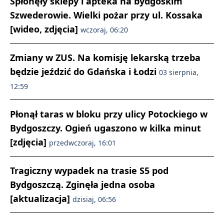
Spłonęły sklepy i apteka na bydgoskim
Szwederowie. Wielki pożar przy ul. Kossaka
[wideo, zdjęcia]
wczoraj, 06:20
Zmiany w ZUS. Na komisję lekarską trzeba
będzie jeździć do Gdańska i Łodzi
03 sierpnia,
12:59
Płonął taras w bloku przy ulicy Potockiego w
Bydgoszczy. Ogień ugaszono w kilka minut
[zdjęcia]
przedwczoraj, 16:01
Tragiczny wypadek na trasie S5 pod
Bydgoszczą. Zginęła jedna osoba
[aktualizacja]
dzisiaj, 06:56