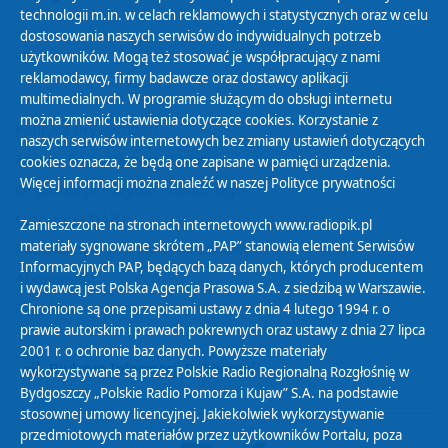
technologii m.in. w celach reklamowych i statystycznych oraz w celu
dostosowania naszych serwisów do indywidualnych potrzeb
użytkowników. Mogą też stosować je współpracujący z nami
reklamodawcy, firmy badawcze oraz dostawcy aplikacji
multimedialnych. W programie służącym do obsługi internetu
można zmienić ustawienia dotyczące cookies. Korzystanie z
Polityka Prywatności
naszych serwisów internetowych bez zmiany ustawień dotyczących
Zasady korzystania z Serwisu
cookies oznacza, że będą one zapisane w pamięci urządzenia.
Więcej informacji można znaleźć w naszej
Polityce prywatności
Organizacje Pożytku Publicznego
Cyfryzacja DAB+
Zamieszczone na stronach internetowych www.radiopik.pl
materiały sygnowane skrótem „PAP” stanowią element Serwisów
Polityka ochrony danych osobowych
Informacyjnych PAP, będących bazą danych, których producentem
Abonament
i wydawcą jest Polska Agencja Prasowa S.A. z siedzibą w Warszawie.
Zamówienia publiczne
Chronione są one przepisami ustawy z dnia 4 lutego 1994 r. o
prawie autorskim i prawach pokrewnych oraz ustawy z dnia 27 lipca
2001 r. o ochronie baz danych. Powyższe materiały
Biuletyn Informacji Publicznej
wykorzystywane są przez Polskie Radio Regionalną Rozgłośnię w
Bydgoszczy „Polskie Radio Pomorza i Kujaw” S.A. na podstawie
stosownej umowy licencyjnej. Jakiekolwiek wykorzystywanie
przedmiotowych materiałów przez użytkowników Portalu, poza