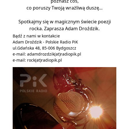
poznasz coś,
co poruszy Twoją wrażliwą duszę...
Spotkajmy się w magicznym świecie poezji
rocka. Zaprasza Adam Droździk.
Bądź z nami w kontakcie
Adam Droździk - Polskie Radio PiK
ul.Gdańska 48, 85-006 Bydgoszcz
e-mail:
adamdrozdzik(at)radiopik.pl
e-mail:
rock(at)radiopik.pl