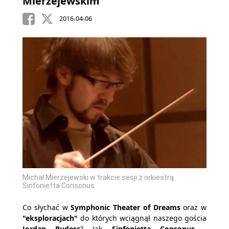
Mierzejewskim
2016-04-06
Michał Mierzejewski w trakcie sesji z orkiestrą
Sinfonietta Consonus
Co słychać w
Symphonic Theater of Dreams
oraz w
"eksploracjach"
do których wciągnął naszego gościa
Jordan Rudess
? Jak
Sinfonietta Consonus -