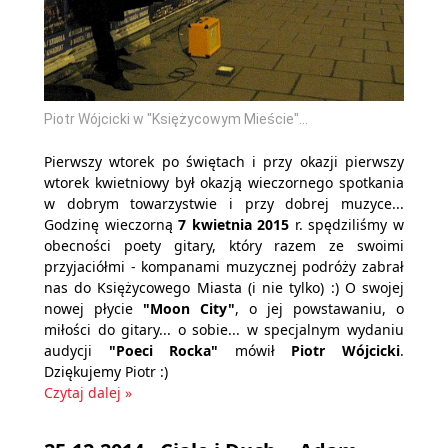
Piotr Wójcicki w "Księżycowym Mieście"...
Pierwszy wtorek po świętach i przy okazji pierwszy
wtorek kwietniowy był okazją wieczornego spotkania
w dobrym towarzystwie i przy dobrej muzyce...
Godzinę wieczorną
7 kwietnia 2015
r. spędziliśmy w
obecności poety gitary, który razem ze swoimi
przyjaciółmi - kompanami muzycznej podróży zabrał
nas do Księżycowego Miasta (i nie tylko) :) O swojej
nowej płycie
"Moon City"
, o jej powstawaniu, o
miłości do gitary... o sobie... w specjalnym wydaniu
audycji
"Poeci Rocka"
mówił
Piotr Wójcicki
.
Dziękujemy Piotr :)
Czytaj dalej »