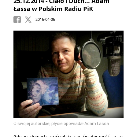
25.12.2014 - Ciało i Duch... Adam
Łassa w Polskim Radiu PiK
2016-04-06
O swojej autorskiej płycie opowiadał Adam Łassa...
Gdy w domach rozścielała się świąteczność, a za