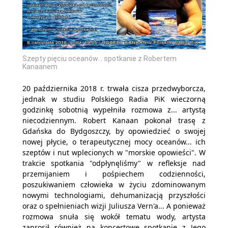
Szepty pięciu oceanów... spotkanie z Robertem
Kanaanem
20 października 2018 r. trwała cisza przedwyborcza,
jednak w studiu Polskiego Radia PiK wieczorną
godzinkę sobotnią wypełniła rozmowa z... artystą
niecodziennym. Robert Kanaan pokonał trasę z
Gdańska do Bydgoszczy, by opowiedzieć o swojej
nowej płycie, o terapeutycznej mocy oceanów... ich
szeptów i nut wplecionych w "morskie opowieści". W
trakcie spotkania "odpłynęliśmy" w refleksje nad
przemijaniem i pośpiechem codzienności,
poszukiwaniem człowieka w życiu zdominowanym
nowymi technologiami, dehumanizacją przyszłości
oraz o spełnieniach wizji Juliusza Vern'a... A ponieważ
rozmowa snuła się wokół tematu wody, artysta
zaprosił również na koncertowe spotkanie z Jego