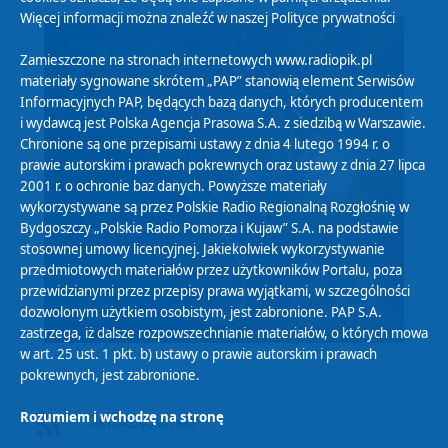
Więcej informacji można znaleźć w naszej
Polityce prywatności
Zamieszczone na stronach internetowych www.radiopik.pl
materiały sygnowane skrótem „PAP” stanowią element Serwisów
Informacyjnych PAP, będących bazą danych, których producentem
i wydawcą jest Polska Agencja Prasowa S.A. z siedzibą w Warszawie.
Chronione są one przepisami ustawy z dnia 4 lutego 1994 r. o
prawie autorskim i prawach pokrewnych oraz ustawy z dnia 27 lipca
2001 r. o ochronie baz danych. Powyższe materiały
wykorzystywane są przez Polskie Radio Regionalną Rozgłośnię w
Bydgoszczy „Polskie Radio Pomorza i Kujaw” S.A. na podstawie
stosownej umowy licencyjnej. Jakiekolwiek wykorzystywanie
przedmiotowych materiałów przez użytkowników Portalu, poza
przewidzianymi przez przepisy prawa wyjątkami, w szczególności
dozwolonym użytkiem osobistym, jest zabronione. PAP S.A.
zastrzega, iż dalsze rozpowszechnianie materiałów, o których mowa
w art. 25 ust. 1 pkt. b) ustawy o prawie autorskim i prawach
pokrewnych, jest zabronione.
Rozumiem i wchodzę na stronę
AKTUALNOŚCI RSS