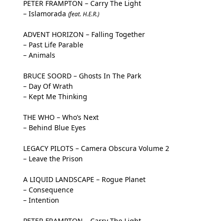
PETER FRAMPTON – Carry The Light
– Islamorada
(feat. H.E.R.)
ADVENT HORIZON – Falling Together
– Past Life Parable
– Animals
BRUCE SOORD – Ghosts In The Park
– Day Of Wrath
– Kept Me Thinking
THE WHO – Who’s Next
– Behind Blue Eyes
LEGACY PILOTS – Camera Obscura Volume 2
– Leave the Prison
A LIQUID LANDSCAPE – Rogue Planet
– Consequence
– Intention
PETER FRAMPTON – Carry The Light