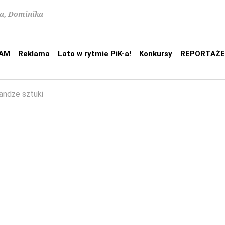
na, Dominika
AM
Reklama
Lato w rytmie PiK-a!
Konkursy
REPORTAŻE
andze sztuki