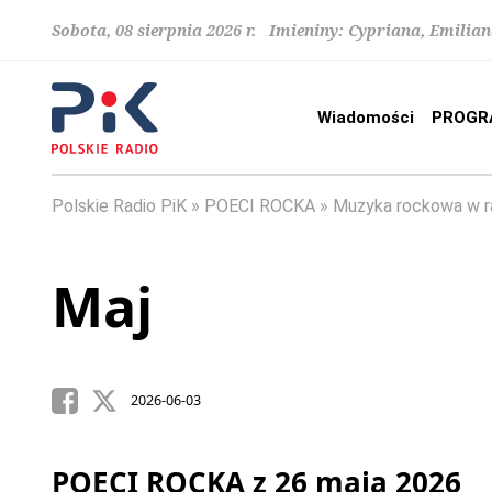
Sobota, 08 sierpnia 2026 r. Imieniny: Cypriana, Emilia
Wiadomości
PROGR
Polskie Radio PiK
POECI ROCKA
Muzyka rockowa w r
Maj
2026-06-03
POECI ROCKA z 26 maja 2026