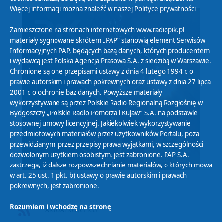
Więcej informacji można znaleźć w naszej
Polityce prywatności
Zamieszczone na stronach internetowych www.radiopik.pl
materiały sygnowane skrótem „PAP” stanowią element Serwisów
Informacyjnych PAP, będących bazą danych, których producentem
i wydawcą jest Polska Agencja Prasowa S.A. z siedzibą w Warszawie.
Chronione są one przepisami ustawy z dnia 4 lutego 1994 r. o
prawie autorskim i prawach pokrewnych oraz ustawy z dnia 27 lipca
2001 r. o ochronie baz danych. Powyższe materiały
wykorzystywane są przez Polskie Radio Regionalną Rozgłośnię w
Bydgoszczy „Polskie Radio Pomorza i Kujaw” S.A. na podstawie
stosownej umowy licencyjnej. Jakiekolwiek wykorzystywanie
przedmiotowych materiałów przez użytkowników Portalu, poza
przewidzianymi przez przepisy prawa wyjątkami, w szczególności
dozwolonym użytkiem osobistym, jest zabronione. PAP S.A.
zastrzega, iż dalsze rozpowszechnianie materiałów, o których mowa
w art. 25 ust. 1 pkt. b) ustawy o prawie autorskim i prawach
pokrewnych, jest zabronione.
Rozumiem i wchodzę na stronę
AKTUALNOŚCI RSS