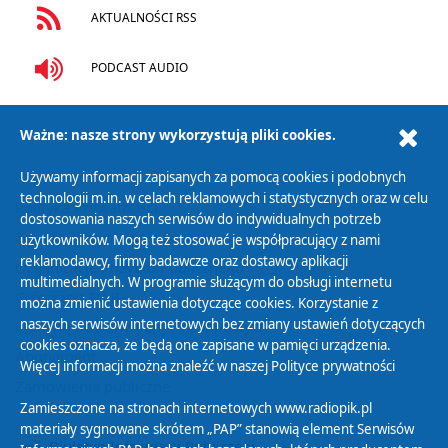
AKTUALNOŚCI RSS
PODCAST AUDIO
Ważne: nasze strony wykorzystują pliki cookies.
Używamy informacji zapisanych za pomocą cookies i podobnych
technologii m.in. w celach reklamowych i statystycznych oraz w celu
Polityka Prywatności
dostosowania naszych serwisów do indywidualnych potrzeb
Zasady korzystania z Serwisu
użytkowników. Mogą też stosować je współpracujący z nami
reklamodawcy, firmy badawcze oraz dostawcy aplikacji
Organizacje Pożytku Publicznego
multimedialnych. W programie służącym do obsługi internetu
Cyfryzacja DAB+
można zmienić ustawienia dotyczące cookies. Korzystanie z
naszych serwisów internetowych bez zmiany ustawień dotyczących
Polityka ochrony danych osobowych
cookies oznacza, że będą one zapisane w pamięci urządzenia.
Abonament
Więcej informacji można znaleźć w naszej
Polityce prywatności
Zamówienia publiczne
Zamieszczone na stronach internetowych www.radiopik.pl
materiały sygnowane skrótem „PAP” stanowią element Serwisów
Biuletyn Informacji Publicznej