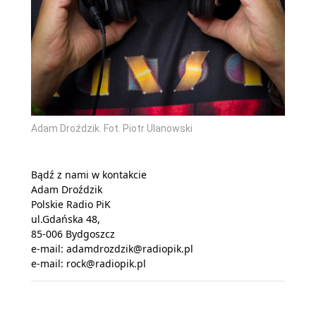
Adam Droździk. Fot. Piotr Ulanowski
Bądź z nami w kontakcie
Adam Droździk
Polskie Radio PiK
ul.Gdańska 48,
85-006 Bydgoszcz
e-mail:
adamdrozdzik@radiopik.pl
e-mail:
rock@radiopik.pl