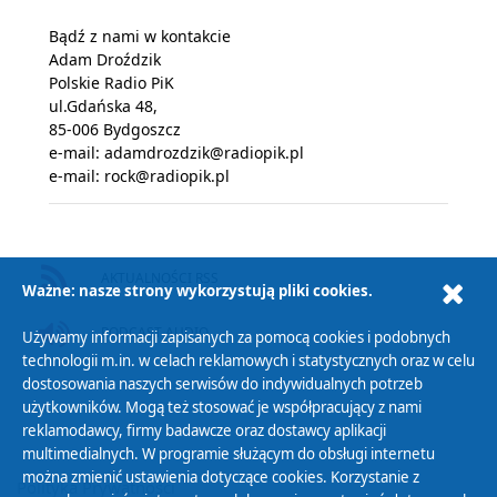
Bądź z nami w kontakcie
Adam Droździk
Polskie Radio PiK
ul.Gdańska 48,
85-006 Bydgoszcz
e-mail:
adamdrozdzik@radiopik.pl
e-mail:
rock@radiopik.pl
AKTUALNOŚCI RSS
Ważne: nasze strony wykorzystują pliki cookies.
PODCAST AUDIO
Używamy informacji zapisanych za pomocą cookies i podobnych
technologii m.in. w celach reklamowych i statystycznych oraz w celu
dostosowania naszych serwisów do indywidualnych potrzeb
użytkowników. Mogą też stosować je współpracujący z nami
reklamodawcy, firmy badawcze oraz dostawcy aplikacji
multimedialnych. W programie służącym do obsługi internetu
można zmienić ustawienia dotyczące cookies. Korzystanie z
Polityka Prywatności