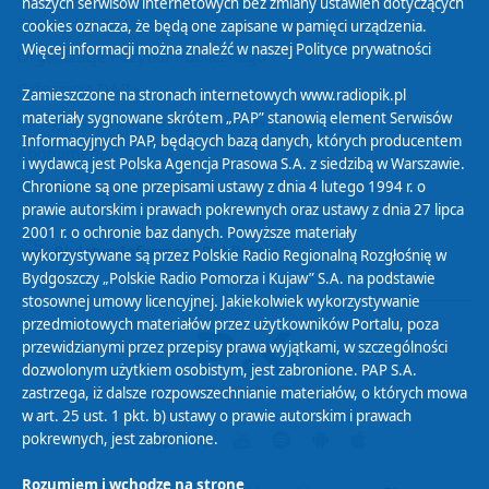
naszych serwisów internetowych bez zmiany ustawień dotyczących
Zasady korzystania z Serwisu
cookies oznacza, że będą one zapisane w pamięci urządzenia.
Więcej informacji można znaleźć w naszej
Polityce prywatności
Organizacje Pożytku Publicznego
Cyfryzacja DAB+
Zamieszczone na stronach internetowych www.radiopik.pl
materiały sygnowane skrótem „PAP” stanowią element Serwisów
Polityka ochrony danych osobowych
Informacyjnych PAP, będących bazą danych, których producentem
Abonament
i wydawcą jest Polska Agencja Prasowa S.A. z siedzibą w Warszawie.
Zamówienia publiczne
Chronione są one przepisami ustawy z dnia 4 lutego 1994 r. o
prawie autorskim i prawach pokrewnych oraz ustawy z dnia 27 lipca
2001 r. o ochronie baz danych. Powyższe materiały
Biuletyn Informacji Publicznej
wykorzystywane są przez Polskie Radio Regionalną Rozgłośnię w
Bydgoszczy „Polskie Radio Pomorza i Kujaw” S.A. na podstawie
stosownej umowy licencyjnej. Jakiekolwiek wykorzystywanie
przedmiotowych materiałów przez użytkowników Portalu, poza
przewidzianymi przez przepisy prawa wyjątkami, w szczególności
dozwolonym użytkiem osobistym, jest zabronione. PAP S.A.
zastrzega, iż dalsze rozpowszechnianie materiałów, o których mowa
w art. 25 ust. 1 pkt. b) ustawy o prawie autorskim i prawach
pokrewnych, jest zabronione.
Rozumiem i wchodzę na stronę