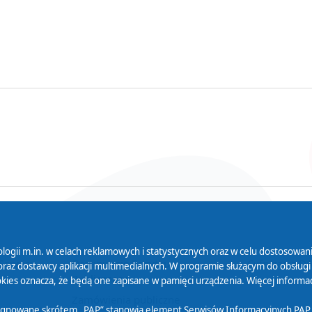
logii m.in. w celach reklamowych i statystycznych oraz w celu dostosow
 Serwisu
Organizacje Pożytku
Cyfryzacja D
raz dostawcy aplikacji multimedialnych. W programie służącym do obsługi
Publicznego
ies oznacza, że będą one zapisane w pamięci urządzenia. Więcej informac
Zamówienia publiczne
sygnowane skrótem „PAP” stanowią element Serwisów Informacyjnych PAP,