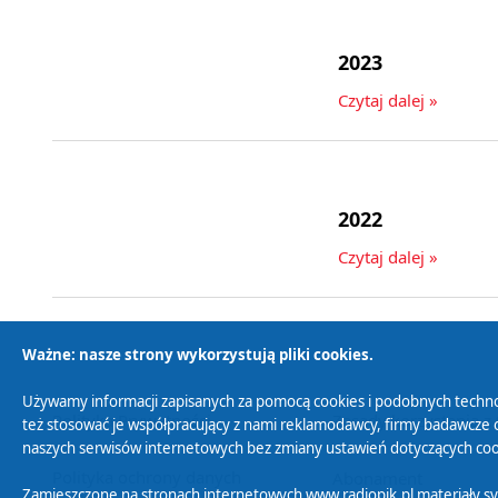
2023
Czytaj dalej »
2022
Czytaj dalej »
Ważne: nasze strony wykorzystują pliki cookies.
Używamy informacji zapisanych za pomocą cookies i podobnych techno
Polityka Prywatności
Zasady korzystania z
też stosować je współpracujący z nami reklamodawcy, firmy badawcze o
naszych serwisów internetowych bez zmiany ustawień dotyczących cook
Polityka ochrony danych
Abonament
Zamieszczone na stronach internetowych www.radiopik.pl materiały 