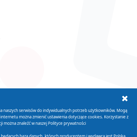
ania naszych serwisów do indywidualnych potrzeb użytkowników. Mogą
AB+
Biuletyn Informacji
 internetu można zmienić ustawienia dotyczące cookies. Korzystanie z
Publicznej
ji można znaleźć w naszej
Polityce prywatności
 będących bazą danych, których producentem i wydawcą jest Polska