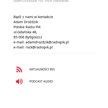
Adam Droździk. Fot. Piotr Ulanowski
Bądź z nami w kontakcie
Adam Droździk
Polskie Radio PiK
ul.Gdańska 48,
85-006 Bydgoszcz
e-mail:
adamdrozdzik@radiopik.pl
e-mail:
rock@radiopik.pl
AKTUALNOŚCI RSS
PODCAST AUDIO