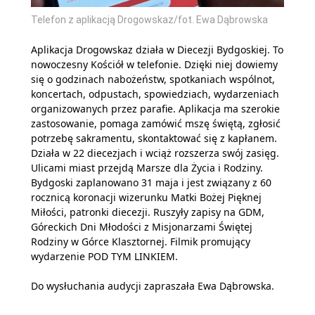
Telefon z aplikacją Drogowskaz/fot. Ewa Dąbrowska
Aplikacja Drogowskaz działa w Diecezji Bydgoskiej. To
nowoczesny Kościół w telefonie. Dzięki niej dowiemy
się o godzinach nabożeństw, spotkaniach wspólnot,
koncertach, odpustach, spowiedziach, wydarzeniach
organizowanych przez parafie. Aplikacja ma szerokie
zastosowanie, pomaga zamówić mszę świętą, zgłosić
potrzebę sakramentu, skontaktować się z kapłanem.
Działa w 22 diecezjach i wciąż rozszerza swój zasięg.
Ulicami miast przejdą Marsze dla Życia i Rodziny.
Bydgoski zaplanowano 31 maja i jest związany z 60
rocznicą koronacji wizerunku Matki Bożej Pięknej
Miłości, patronki diecezji. Ruszyły zapisy na GDM,
Góreckich Dni Młodości z Misjonarzami Świętej
Rodziny w Górce Klasztornej. Filmik promujący
wydarzenie
POD TYM LINKIEM
.
Do wysłuchania audycji zapraszała Ewa Dąbrowska.