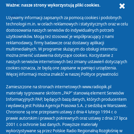
AKTUALNOŚCI RSS
Ważne: nasze strony wykorzystują pliki cookies.
PODCAST AUDIO
Używamy informacji zapisanych za pomocą cookies i podobnych
technologii m.in. w celach reklamowych i statystycznych oraz w celu
dostosowania naszych serwisów do indywidualnych potrzeb
użytkowników. Mogą też stosować je współpracujący z nami
reklamodawcy, firmy badawcze oraz dostawcy aplikacji
multimedialnych. W programie służącym do obsługi internetu
można zmienić ustawienia dotyczące cookies. Korzystanie z
Polityka Prywatności
naszych serwisów internetowych bez zmiany ustawień dotyczących
Zasady korzystania z Serwisu
cookies oznacza, że będą one zapisane w pamięci urządzenia.
Więcej informacji można znaleźć w naszej
Polityce prywatności
Organizacje Pożytku Publicznego
Cyfryzacja DAB+
Zamieszczone na stronach internetowych www.radiopik.pl
materiały sygnowane skrótem „PAP” stanowią element Serwisów
Polityka ochrony danych osobowych
Informacyjnych PAP, będących bazą danych, których producentem
Abonament
i wydawcą jest Polska Agencja Prasowa S.A. z siedzibą w Warszawie.
Zamówienia publiczne
Chronione są one przepisami ustawy z dnia 4 lutego 1994 r. o
prawie autorskim i prawach pokrewnych oraz ustawy z dnia 27 lipca
2001 r. o ochronie baz danych. Powyższe materiały
Biuletyn Informacji Publicznej
wykorzystywane są przez Polskie Radio Regionalną Rozgłośnię w