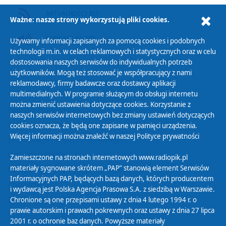
AKTUALNOŚCI RSS
Ważne: nasze strony wykorzystują pliki cookies.
PODCAST AUDIO
Używamy informacji zapisanych za pomocą cookies i podobnych
technologii m.in. w celach reklamowych i statystycznych oraz w celu
dostosowania naszych serwisów do indywidualnych potrzeb
użytkowników. Mogą też stosować je współpracujący z nami
reklamodawcy, firmy badawcze oraz dostawcy aplikacji
multimedialnych. W programie służącym do obsługi internetu
można zmienić ustawienia dotyczące cookies. Korzystanie z
Polityka Prywatności
naszych serwisów internetowych bez zmiany ustawień dotyczących
Zasady korzystania z Serwisu
cookies oznacza, że będą one zapisane w pamięci urządzenia.
Więcej informacji można znaleźć w naszej
Polityce prywatności
Organizacje Pożytku Publicznego
Cyfryzacja DAB+
Zamieszczone na stronach internetowych www.radiopik.pl
materiały sygnowane skrótem „PAP” stanowią element Serwisów
Polityka ochrony danych osobowych
Informacyjnych PAP, będących bazą danych, których producentem
Abonament
i wydawcą jest Polska Agencja Prasowa S.A. z siedzibą w Warszawie.
Zamówienia publiczne
Chronione są one przepisami ustawy z dnia 4 lutego 1994 r. o
prawie autorskim i prawach pokrewnych oraz ustawy z dnia 27 lipca
2001 r. o ochronie baz danych. Powyższe materiały