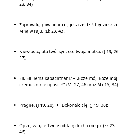
23, 34);
Zaprawdę, powiadam ci, jeszcze dziś będziesz ze
Mną w raju. (Łk 23, 43);
Niewiasto, oto twój syn; oto twoja matka. (J 19, 26–
27);
Eli, Eli, lema sabachthani? – „Boże mój, Boże mój,
czemuś mnie opuścił?” (Mt 27, 46 oraz Mk 15, 34);
Pragnę. (J 19, 28);
Dokonało się. (J 19, 30);
Ojcze, w ręce Twoje oddaję ducha mego. (Łk 23,
46).