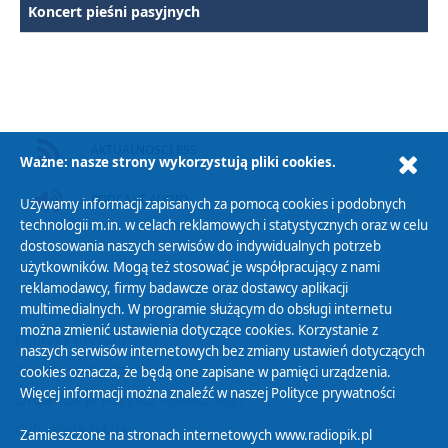
Koncert pieśni pasyjnych
AKTUALNOŚCI RSS
Ważne: nasze strony wykorzystują pliki cookies.
PODCAST AUDIO
Używamy informacji zapisanych za pomocą cookies i podobnych
technologii m.in. w celach reklamowych i statystycznych oraz w celu
dostosowania naszych serwisów do indywidualnych potrzeb
użytkowników. Mogą też stosować je współpracujący z nami
reklamodawcy, firmy badawcze oraz dostawcy aplikacji
multimedialnych. W programie służącym do obsługi internetu
można zmienić ustawienia dotyczące cookies. Korzystanie z
Polityka Prywatności
naszych serwisów internetowych bez zmiany ustawień dotyczących
Zasady korzystania z Serwisu
cookies oznacza, że będą one zapisane w pamięci urządzenia.
Więcej informacji można znaleźć w naszej
Polityce prywatności
Organizacje Pożytku Publicznego
Cyfryzacja DAB+
Zamieszczone na stronach internetowych www.radiopik.pl