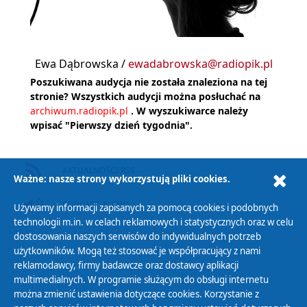
Ewa Dąbrowska /
ewadabrowska@radiopik.pl
Poszukiwana audycja nie została znaleziona na tej
stronie? Wszystkich audycji można posłuchać na
archiwum.radiopik.pl
. W wyszukiwarce należy
wpisać "Pierwszy dzień tygodnia".
AKTUALNOŚCI RSS
Ważne: nasze strony wykorzystują pliki cookies.
PODCAST AUDIO
Używamy informacji zapisanych za pomocą cookies i podobnych
technologii m.in. w celach reklamowych i statystycznych oraz w celu
dostosowania naszych serwisów do indywidualnych potrzeb
użytkowników. Mogą też stosować je współpracujący z nami
reklamodawcy, firmy badawcze oraz dostawcy aplikacji
multimedialnych. W programie służącym do obsługi internetu
można zmienić ustawienia dotyczące cookies. Korzystanie z
Polityka Prywatności