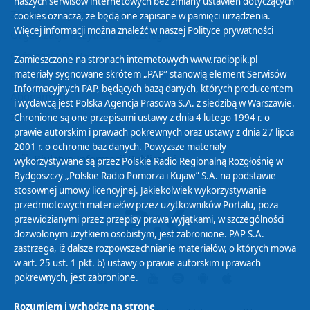
naszych serwisów internetowych bez zmiany ustawień dotyczących
Zasady korzystania z Serwisu
cookies oznacza, że będą one zapisane w pamięci urządzenia.
Więcej informacji można znaleźć w naszej
Polityce prywatności
Organizacje Pożytku Publicznego
Cyfryzacja DAB+
Zamieszczone na stronach internetowych www.radiopik.pl
materiały sygnowane skrótem „PAP” stanowią element Serwisów
Polityka ochrony danych osobowych
Informacyjnych PAP, będących bazą danych, których producentem
Abonament
i wydawcą jest Polska Agencja Prasowa S.A. z siedzibą w Warszawie.
Zamówienia publiczne
Chronione są one przepisami ustawy z dnia 4 lutego 1994 r. o
prawie autorskim i prawach pokrewnych oraz ustawy z dnia 27 lipca
2001 r. o ochronie baz danych. Powyższe materiały
Biuletyn Informacji Publicznej
wykorzystywane są przez Polskie Radio Regionalną Rozgłośnię w
Bydgoszczy „Polskie Radio Pomorza i Kujaw” S.A. na podstawie
stosownej umowy licencyjnej. Jakiekolwiek wykorzystywanie
przedmiotowych materiałów przez użytkowników Portalu, poza
przewidzianymi przez przepisy prawa wyjątkami, w szczególności
dozwolonym użytkiem osobistym, jest zabronione. PAP S.A.
zastrzega, iż dalsze rozpowszechnianie materiałów, o których mowa
w art. 25 ust. 1 pkt. b) ustawy o prawie autorskim i prawach
pokrewnych, jest zabronione.
Rozumiem i wchodzę na stronę