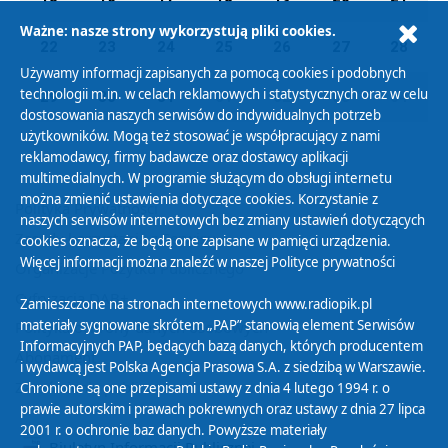
Ważne: nasze strony wykorzystują pliki cookies.
22
23
24
25
26
27
28
Używamy informacji zapisanych za pomocą cookies i podobnych
technologii m.in. w celach reklamowych i statystycznych oraz w celu
29
30
31
01
02
03
04
dostosowania naszych serwisów do indywidualnych potrzeb
użytkowników. Mogą też stosować je współpracujący z nami
reklamodawcy, firmy badawcze oraz dostawcy aplikacji
multimedialnych. W programie służącym do obsługi internetu
można zmienić ustawienia dotyczące cookies. Korzystanie z
Polityka Prywatności
naszych serwisów internetowych bez zmiany ustawień dotyczących
Zasady korzystania z Serwisu
cookies oznacza, że będą one zapisane w pamięci urządzenia.
Więcej informacji można znaleźć w naszej
Polityce prywatności
Organizacje Pożytku Publicznego
Cyfryzacja DAB+
Zamieszczone na stronach internetowych www.radiopik.pl
materiały sygnowane skrótem „PAP” stanowią element Serwisów
Polityka ochrony danych osobowych
Informacyjnych PAP, będących bazą danych, których producentem
Abonament
i wydawcą jest Polska Agencja Prasowa S.A. z siedzibą w Warszawie.
Zamówienia publiczne
Chronione są one przepisami ustawy z dnia 4 lutego 1994 r. o
prawie autorskim i prawach pokrewnych oraz ustawy z dnia 27 lipca
2001 r. o ochronie baz danych. Powyższe materiały
Biuletyn Informacji Publicznej