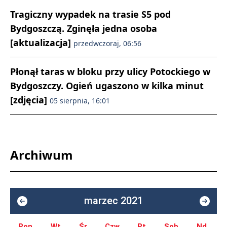
Tragiczny wypadek na trasie S5 pod
Bydgoszczą. Zginęła jedna osoba
[aktualizacja]
przedwczoraj, 06:56
Płonął taras w bloku przy ulicy Potockiego w
Bydgoszczy. Ogień ugaszono w kilka minut
[zdjęcia]
05 sierpnia, 16:01
Archiwum
marzec 2021
Pon.
Wt.
Śr.
Czw.
Pt.
Sob.
Nd.