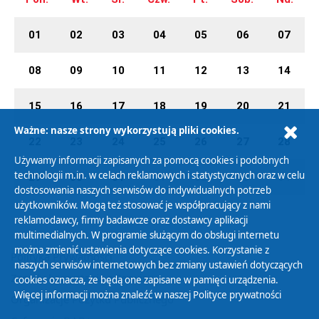
01
02
03
04
05
06
07
08
09
10
11
12
13
14
15
16
17
18
19
20
21
Ważne: nasze strony wykorzystują pliki cookies.
22
23
24
25
26
27
28
Używamy informacji zapisanych za pomocą cookies i podobnych
technologii m.in. w celach reklamowych i statystycznych oraz w celu
29
30
31
01
02
03
04
dostosowania naszych serwisów do indywidualnych potrzeb
użytkowników. Mogą też stosować je współpracujący z nami
reklamodawcy, firmy badawcze oraz dostawcy aplikacji
multimedialnych. W programie służącym do obsługi internetu
można zmienić ustawienia dotyczące cookies. Korzystanie z
Polityka Prywatności
naszych serwisów internetowych bez zmiany ustawień dotyczących
Zasady korzystania z Serwisu
cookies oznacza, że będą one zapisane w pamięci urządzenia.
Więcej informacji można znaleźć w naszej
Polityce prywatności
Organizacje Pożytku Publicznego