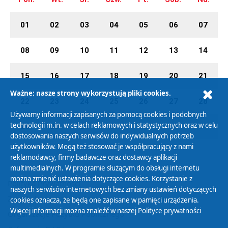
01
02
03
04
05
06
07
08
09
10
11
12
13
14
15
16
17
18
19
20
21
Ważne: nasze strony wykorzystują pliki cookies.
22
23
24
25
26
27
28
Używamy informacji zapisanych za pomocą cookies i podobnych
technologii m.in. w celach reklamowych i statystycznych oraz w celu
29
30
31
01
02
03
04
dostosowania naszych serwisów do indywidualnych potrzeb
użytkowników. Mogą też stosować je współpracujący z nami
reklamodawcy, firmy badawcze oraz dostawcy aplikacji
multimedialnych. W programie służącym do obsługi internetu
można zmienić ustawienia dotyczące cookies. Korzystanie z
Polityka Prywatności
naszych serwisów internetowych bez zmiany ustawień dotyczących
Zasady korzystania z Serwisu
cookies oznacza, że będą one zapisane w pamięci urządzenia.
Więcej informacji można znaleźć w naszej
Polityce prywatności
Organizacje Pożytku Publicznego