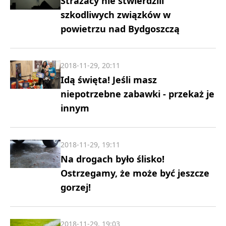
Strażacy nie stwierdzili
szkodliwych związków w
powietrzu nad Bydgoszczą
2018-11-29, 20:11
Idą święta! Jeśli masz
niepotrzebne zabawki - przekaż je
innym
2018-11-29, 19:11
Na drogach było ślisko!
Ostrzegamy, że może być jeszcze
gorzej!
2018-11-29, 19:03