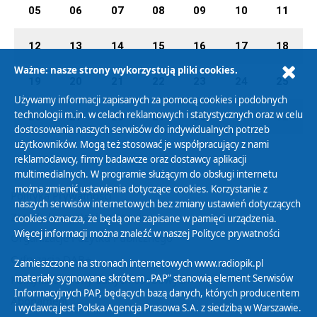
05
06
07
08
09
10
11
12
13
14
15
16
17
18
Ważne: nasze strony wykorzystują pliki cookies.
19
20
21
22
23
24
25
Używamy informacji zapisanych za pomocą cookies i podobnych
technologii m.in. w celach reklamowych i statystycznych oraz w celu
26
27
28
29
30
01
02
dostosowania naszych serwisów do indywidualnych potrzeb
użytkowników. Mogą też stosować je współpracujący z nami
reklamodawcy, firmy badawcze oraz dostawcy aplikacji
multimedialnych. W programie służącym do obsługi internetu
można zmienić ustawienia dotyczące cookies. Korzystanie z
Polityka Prywatności
naszych serwisów internetowych bez zmiany ustawień dotyczących
Zasady korzystania z Serwisu
cookies oznacza, że będą one zapisane w pamięci urządzenia.
Więcej informacji można znaleźć w naszej
Polityce prywatności
Organizacje Pożytku Publicznego
Cyfryzacja DAB+
Zamieszczone na stronach internetowych www.radiopik.pl
materiały sygnowane skrótem „PAP” stanowią element Serwisów
Polityka ochrony danych osobowych
Informacyjnych PAP, będących bazą danych, których producentem
Abonament
i wydawcą jest Polska Agencja Prasowa S.A. z siedzibą w Warszawie.