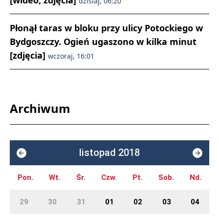
[wideo, zdjęcia]
dzisiaj, 06:20
Płonął taras w bloku przy ulicy Potockiego w
Bydgoszczy. Ogień ugaszono w kilka minut
[zdjęcia]
wczoraj, 16:01
Archiwum
listopad 2018
Pon.
Wt.
Śr.
Czw.
Pt.
Sob.
Nd.
29
30
31
01
02
03
04