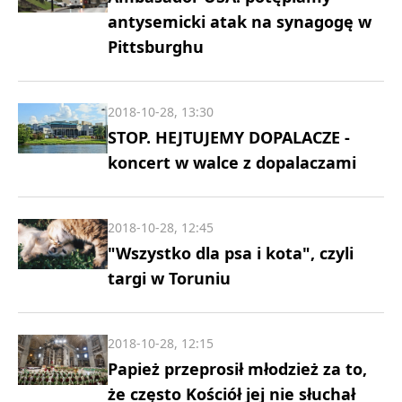
antysemicki atak na synagogę w
Pittsburghu
2018-10-28, 13:30
STOP. HEJTUJEMY DOPALACZE -
koncert w walce z dopalaczami
2018-10-28, 12:45
"Wszystko dla psa i kota", czyli
targi w Toruniu
2018-10-28, 12:15
Papież przeprosił młodzież za to,
że często Kościół jej nie słuchał