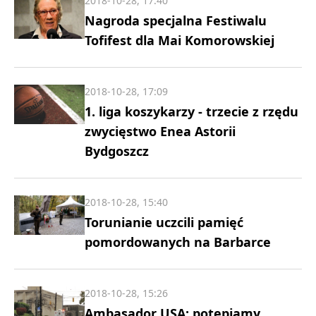
2018-10-28, 17:40
Nagroda specjalna Festiwalu
Tofifest dla Mai Komorowskiej
2018-10-28, 17:09
1. liga koszykarzy - trzecie z rzędu
zwycięstwo Enea Astorii
Bydgoszcz
2018-10-28, 15:40
Torunianie uczcili pamięć
pomordowanych na Barbarce
2018-10-28, 15:26
Ambasador USA: potępiamy