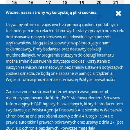
15
16
17
18
19
20
21
Ważne: nasze strony wykorzystują pliki cookies.
22
23
24
25
26
27
28
Używamy informacji zapisanych za pomocą cookies i podobnych
technologii m.in. w celach reklamowych i statystycznych oraz w celu
29
30
31
01
02
03
04
dostosowania naszych serwisów do indywidualnych potrzeb
użytkowników. Mogą też stosować je współpracujący z nami
reklamodawcy, firmy badawcze oraz dostawcy aplikacji
multimedialnych. W programie służącym do obsługi internetu
można zmienić ustawienia dotyczące cookies. Korzystanie z
Polityka Prywatności
naszych serwisów internetowych bez zmiany ustawień dotyczących
Zasady korzystania z Serwisu
cookies oznacza, że będą one zapisane w pamięci urządzenia.
Więcej informacji można znaleźć w naszej
Polityce prywatności
Organizacje Pożytku Publicznego
Cyfryzacja DAB+
Zamieszczone na stronach internetowych www.radiopik.pl
materiały sygnowane skrótem „PAP” stanowią element Serwisów
Polityka ochrony danych osobowych
Informacyjnych PAP, będących bazą danych, których producentem
Abonament
i wydawcą jest Polska Agencja Prasowa S.A. z siedzibą w Warszawie.
Zamówienia publiczne
Chronione są one przepisami ustawy z dnia 4 lutego 1994 r. o
prawie autorskim i prawach pokrewnych oraz ustawy z dnia 27 lipca
2001 r. o ochronie baz danych. Powyższe materiały