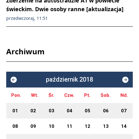
Zderzenie na autostradzie A1 w powiecie
świeckim. Dwie osoby ranne [aktualizacja]
przedwczoraj, 11:51
Archiwum
październik 2018
Pon.
Wt.
Śr.
Czw.
Pt.
Sob.
Nd.
01
02
03
04
05
06
07
08
09
10
11
12
13
14