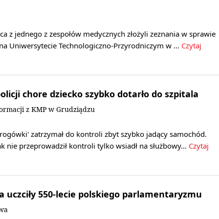
wca z jednego z zespołów medycznych złożyli zeznania w sprawie
n na Uniwersytecie Technologiczno-Przyrodniczym w …
Czytaj
licji chore dziecko szybko dotarło do szpitala
formacji z KMP w Grudziądzu
 'drogówki' zatrzymał do kontroli zbyt szybko jadący samochód.
k nie przeprowadził kontroli tylko wsiadł na służbowy…
Czytaj
 uczciły 550-lecie polskiego parlamentaryzmu
owa