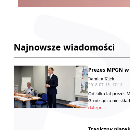
Najnowsze wiadomości
Prezes MPGN w 
Damian Klich
2018-07-13, 17:14
Od kilku lat prezes
Grudziądzu nie skła
dalej »
Tragiczny piąte