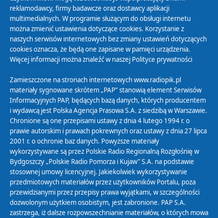
reklamodawcy, firmy badawcze oraz dostawcy aplikacji
multimedialnych. W programie służącym do obsługi internetu
można zmienić ustawienia dotyczące cookies. Korzystanie z
Polityka Prywatności
naszych serwisów internetowych bez zmiany ustawień dotyczących
Zasady korzystania z Serwisu
cookies oznacza, że będą one zapisane w pamięci urządzenia.
Więcej informacji można znaleźć w naszej
Polityce prywatności
Organizacje Pożytku Publicznego
Cyfryzacja DAB+
Zamieszczone na stronach internetowych www.radiopik.pl
materiały sygnowane skrótem „PAP” stanowią element Serwisów
Polityka ochrony danych osobowych
Informacyjnych PAP, będących bazą danych, których producentem
Abonament
i wydawcą jest Polska Agencja Prasowa S.A. z siedzibą w Warszawie.
Zamówienia publiczne
Chronione są one przepisami ustawy z dnia 4 lutego 1994 r. o
prawie autorskim i prawach pokrewnych oraz ustawy z dnia 27 lipca
2001 r. o ochronie baz danych. Powyższe materiały
Biuletyn Informacji Publicznej
wykorzystywane są przez Polskie Radio Regionalną Rozgłośnię w
Bydgoszczy „Polskie Radio Pomorza i Kujaw” S.A. na podstawie
stosownej umowy licencyjnej. Jakiekolwiek wykorzystywanie
przedmiotowych materiałów przez użytkowników Portalu, poza
przewidzianymi przez przepisy prawa wyjątkami, w szczególności
dozwolonym użytkiem osobistym, jest zabronione. PAP S.A.
zastrzega, iż dalsze rozpowszechnianie materiałów, o których mowa