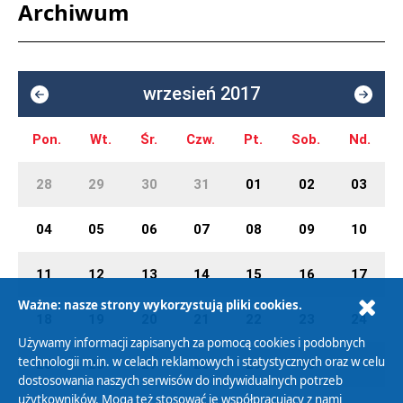
Archiwum
wrzesień 2017
Pon.
Wt.
Śr.
Czw.
Pt.
Sob.
Nd.
28
29
30
31
01
02
03
04
05
06
07
08
09
10
11
12
13
14
15
16
17
Ważne: nasze strony wykorzystują pliki cookies.
18
19
20
21
22
23
24
Używamy informacji zapisanych za pomocą cookies i podobnych
technologii m.in. w celach reklamowych i statystycznych oraz w celu
25
26
27
28
29
30
01
dostosowania naszych serwisów do indywidualnych potrzeb
użytkowników. Mogą też stosować je współpracujący z nami