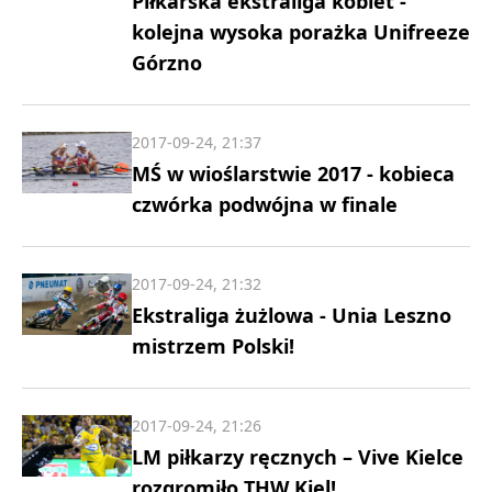
Piłkarska ekstraliga kobiet -
kolejna wysoka porażka Unifreeze
Górzno
2017-09-24, 21:37
MŚ w wioślarstwie 2017 - kobieca
czwórka podwójna w finale
2017-09-24, 21:32
Ekstraliga żużlowa - Unia Leszno
mistrzem Polski!
2017-09-24, 21:26
LM piłkarzy ręcznych – Vive Kielce
rozgromiło THW Kiel!