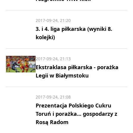
2017-09-24, 21:20
3. i 4. liga piłkarska (wyniki 8.
kolejki)
2017-09-24, 21:13
Ekstraklasa piłkarska - porażka
Legii w Białymstoku
2017-09-24, 21:08
Prezentacja Polskiego Cukru
Toruń i porażka... gospodarzy z
Rosą Radom