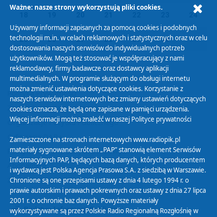
Ważne: nasze strony wykorzystują pliki cookies.
18
19
20
21
22
23
24
Używamy informacji zapisanych za pomocą cookies i podobnych
technologii m.in. w celach reklamowych i statystycznych oraz w celu
25
26
27
28
29
30
01
dostosowania naszych serwisów do indywidualnych potrzeb
użytkowników. Mogą też stosować je współpracujący z nami
reklamodawcy, firmy badawcze oraz dostawcy aplikacji
multimedialnych. W programie służącym do obsługi internetu
można zmienić ustawienia dotyczące cookies. Korzystanie z
Polityka Prywatności
naszych serwisów internetowych bez zmiany ustawień dotyczących
Zasady korzystania z Serwisu
cookies oznacza, że będą one zapisane w pamięci urządzenia.
Więcej informacji można znaleźć w naszej
Polityce prywatności
Organizacje Pożytku Publicznego
Cyfryzacja DAB+
Zamieszczone na stronach internetowych www.radiopik.pl
materiały sygnowane skrótem „PAP” stanowią element Serwisów
Polityka ochrony danych osobowych
Informacyjnych PAP, będących bazą danych, których producentem
Abonament
i wydawcą jest Polska Agencja Prasowa S.A. z siedzibą w Warszawie.
Zamówienia publiczne
Chronione są one przepisami ustawy z dnia 4 lutego 1994 r. o
prawie autorskim i prawach pokrewnych oraz ustawy z dnia 27 lipca
2001 r. o ochronie baz danych. Powyższe materiały
Biuletyn Informacji Publicznej
wykorzystywane są przez Polskie Radio Regionalną Rozgłośnię w