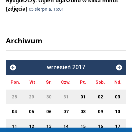
Bydgoszczy. Ogień ugaszono w kilka minut
[zdjęcia]
05 sierpnia, 16:01
Archiwum
wrzesień 2017
Pon.
Wt.
Śr.
Czw.
Pt.
Sob.
Nd.
28
29
30
31
01
02
03
04
05
06
07
08
09
10
11
12
13
14
15
16
17