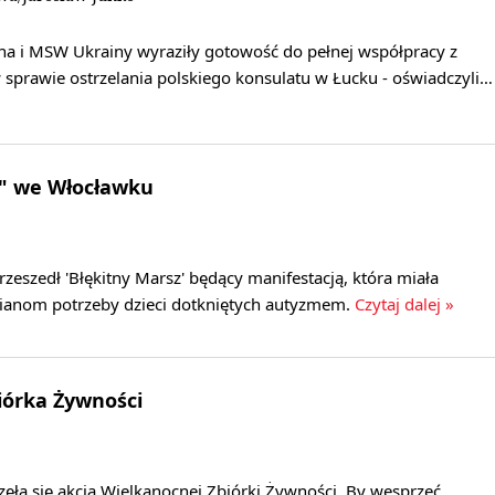
na i MSW Ukrainy wyraziły gotowość do pełnej współpracy z
 sprawie ostrzelania polskiego konsulatu w Łucku - oświadczyli…
z" we Włocławku
zeszedł 'Błękitny Marsz' będący manifestacją, która miała
anom potrzeby dzieci dotkniętych autyzmem.
Czytaj dalej »
iórka Żywności
ęła się akcja Wielkanocnej Zbiórki Żywności. By wesprzeć