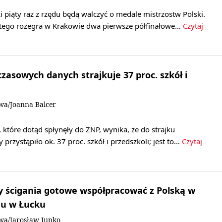
 piąty raz z rzędu będą walczyć o medale mistrzostw Polski.
 Artego rozegra w Krakowie dwa pierwsze półfinałowe…
Czytaj
zasowych danych strajkuje 37 proc. szkół i
wa/Joanna Balcer
 które dotąd spłynęły do ZNP, wynika, że do strajku
przystąpiło ok. 37 proc. szkół i przedszkoli; jest to…
Czytaj
y ścigania gotowe współpracować z Polską w
u w Łucku
wa/Jarosław Junko