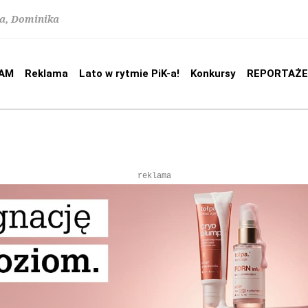
na, Dominika
AM
Reklama
Lato w rytmie PiK-a!
Konkursy
REPORTAŻE
reklama