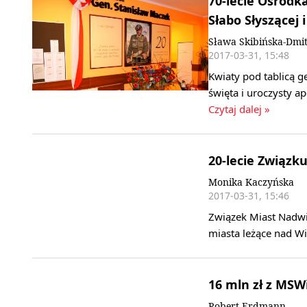
70-lecie Ośrodk
Słabo Słyszącej 
Sława Skibińska-Dmi
2017-03-31, 15:48
Kwiaty pod tablicą g
święta i uroczysty a
Czytaj dalej »
20-lecie Związk
Monika Kaczyńska
2017-03-31, 15:46
Związek Miast Nadwiś
miasta leżące nad Wi
16 mln zł z MS
Robert Erdmann