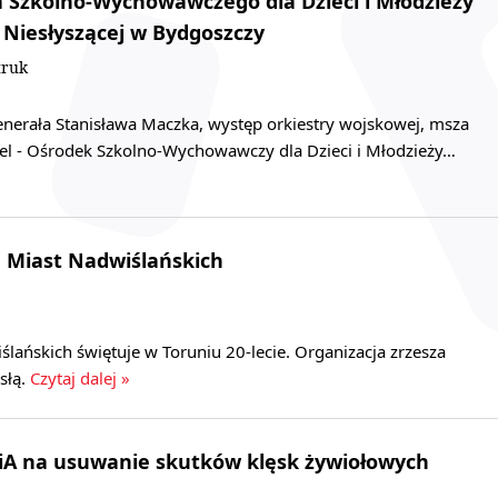
a Szkolno-Wychowawczego dla Dzieci i Młodzieży
i Niesłyszącej w Bydgoszczy
truk
enerała Stanisława Maczka, występ orkiestry wojskowej, msza
pel - Ośrodek Szkolno-Wychowawczy dla Dzieci i Młodzieży…
u Miast Nadwiślańskich
lańskich świętuje w Toruniu 20-lecie. Organizacja zrzesza
słą.
Czytaj dalej »
WiA na usuwanie skutków klęsk żywiołowych