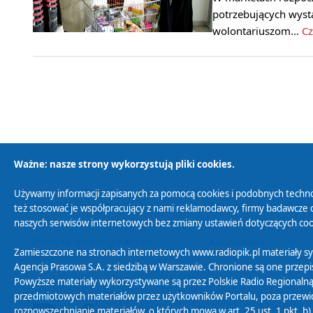
potrzebujących wyst
wolontariuszom…
Cz
Ważne: nasze strony wykorzystują pliki cookies.
Używamy informacji zapisanych za pomocą cookies i podobnych techno
Polityka Prywatności
Zasady korzystania z
też stosować je współpracujący z nami reklamodawcy, firmy badawcze o
naszych serwisów internetowych bez zmiany ustawień dotyczących cook
Polityka ochrony danych
Abonament
Zamieszczone na stronach internetowych www.radiopik.pl materiały 
osobowych
Agencja Prasowa S.A. z siedzibą w Warszawie. Chronione są one przepis
Powyższe materiały wykorzystywane są przez Polskie Radio Regionalną
przedmiotowych materiałów przez użytkowników Portalu, poza przewidz
rozpowszechnianie materiałów, o których mowa w art. 25 ust. 1 pkt. b