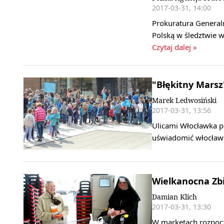
2017-03-31, 14:00
Prokuratura General
Polską w śledztwie w
Czytaj dalej »
"Błękitny Mars
Marek Ledwosiński
2017-03-31, 13:56
Ulicami Włocławka pr
uświadomić włocławi
Wielkanocna Zb
Damian Klich
2017-03-31, 13:30
W marketach rozpocz