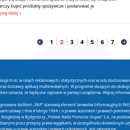
arczy kupić produkty spożywcze i podarować je
ytaj dalej »
1
2
3
4
5
6
7
logii m.in. w celach reklamowych i statystycznych oraz w celu dostosow
 Serwisu
Organizacje Pożytku
Cyfryzacja D
raz dostawcy aplikacji multimedialnych. W programie służącym do obsługi
Publicznego
ies oznacza, że będą one zapisane w pamięci urządzenia. Więcej informac
Zamówienia publiczne
sygnowane skrótem „PAP” stanowią element Serwisów Informacyjnych PAP,
ami ustawy z dnia 4 lutego 1994 r. o prawie autorskim i prawach pokrewnyc
 Rozgłośnię w Bydgoszczy „Polskie Radio Pomorza i Kujaw” S.A. na podsta
ianymi przez przepisy prawa wyjątkami, w szczególności dozwolonym użytk
) ustawy o prawie autorskim i prawach pokrewnych, jest zabronione.