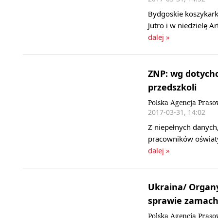
Bydgoskie koszykarki
Jutro i w niedzielę
dalej »
ZNP: wg dotychc
przedszkoli
Polska Agencja Praso
2017-03-31, 14:02
Z niepełnych danych,
pracowników oświaty 
dalej »
Ukraina/ Organ
sprawie zamach
Polska Agencja Praso