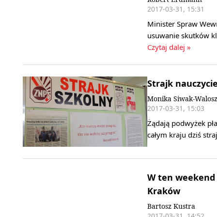
2017-03-31, 15:31
Minister Spraw Wewnę
usuwanie skutków k
Czytaj dalej »
Strajk nauczyci
Monika Siwak-Walosz
2017-03-31, 15:03
Żądają podwyżek płac
całym kraju dziś st
W ten weekend 
Kraków
Bartosz Kustra
2017-03-31, 14:52